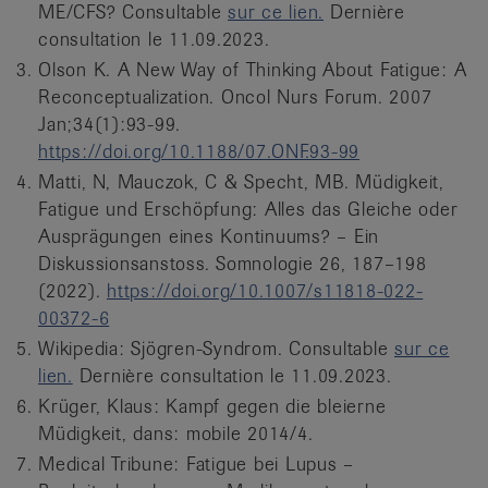
ME/CFS? Consultable
sur ce lien.
Dernière
consultation le 11.09.2023.
Olson K. A New Way of Thinking About Fatigue: A
Reconceptualization. Oncol Nurs Forum. 2007
Jan;34(1):93-99.
https://doi.org/10.1188/07.ONF.93-99
Matti, N, Mauczok, C & Specht, MB. Müdigkeit,
Fatigue und Erschöpfung: Alles das Gleiche oder
Ausprägungen eines Kontinuums? – Ein
Diskussionsanstoss. Somnologie 26, 187–198
(2022).
https://doi.org/10.1007/s11818-022-
00372-6
Wikipedia: Sjögren-Syndrom. Consultable
sur ce
lien.
Dernière consultation le 11.09.2023.
Krüger, Klaus: Kampf gegen die bleierne
Müdigkeit, dans: mobile 2014/4.
Medical Tribune: Fatigue bei Lupus –