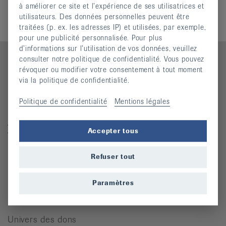
à améliorer ce site et l’expérience de ses utilisatrices et
Glossaire
utilisateurs. Des données personnelles peuvent être
traitées (p. ex. les adresses IP) et utilisées, par exemple,
pour une publicité personnalisée. Pour plus
d’informations sur l’utilisation de vos données, veuillez
consulter notre politique de confidentialité. Vous pouvez
révoquer ou modifier votre consentement à tout moment
via la politique de confidentialité.
Contact
Politique de confidentialité
Mentions légales
Ligue suisse contre le rhumatisme
Josefstrasse 92, 8005 Zürich
Accepter tous
Téléphone: 044 487 40 00
Coordonnées bancaires
Refuser tout
Commande Téléphone: 044 487 40 10
info@rheumaliga.ch
Paramètres
Formulaire de contact
Univers des dons