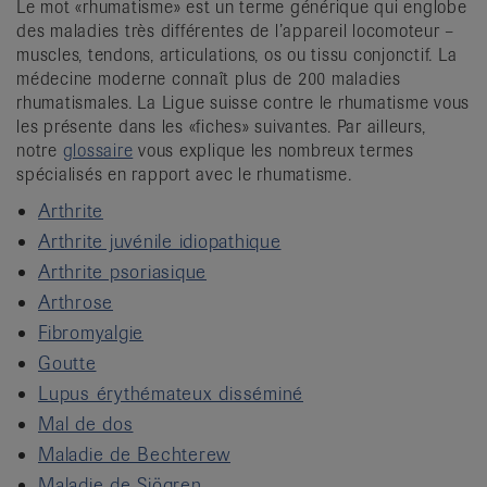
Le mot «rhumatisme» est un terme générique qui englobe
it
des maladies très différentes de l’appareil locomoteur –
muscles, tendons, articulations, os ou tissu conjonctif. La
médecine moderne connaît plus de 200 maladies
rhumatismales. La Ligue suisse contre le rhumatisme vous
les présente dans les «fiches» suivantes. Par ailleurs,
notre
glossaire
vous explique les nombreux termes
spécialisés en rapport avec le rhumatisme.
Arthrite
Arthrite juvénile idiopathique
Arthrite psoriasique
Arthrose
Fibromyalgie
Goutte
Lupus érythémateux disséminé
Mal de dos
Maladie de Bechterew
Maladie de Sjögren