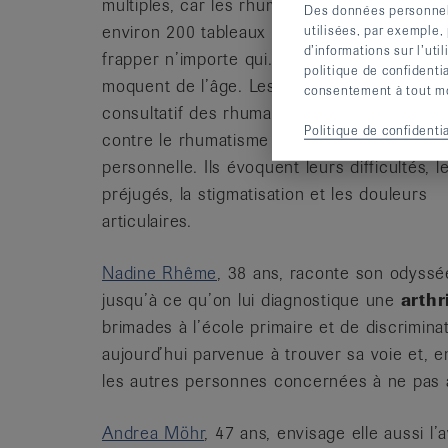
multiples, car les rhumatismes recouvrent
Des données personnelle
environ 200 tableaux cliniques. Et ils peuven
utilisées, par exemple,
d’informations sur l’uti
frapper n’importe qui. Les rhumatismes se
politique de confidenti
moquent de l’âge. Les membres du conseil
consentement à tout mom
consultatif des rhumatisants de la Ligue sui
Politique de confidentia
contre le rhumatisme racontent leur histoir
personnelle. Ils évoquent leurs difficultés, l
préjugés, la stigmatisation et les douleurs
articulaires.
Nadine Rhême
, 38 ans, raconte son odyss
jusqu’à ce qu’on lui diagnostique une
arthr
brimades à l’école primaire et de discrimina
aujourd’hui parvenue à trouver sa voie et, e
les autres personnes concernées à ne pas
Andrea Möhr
, 47 ans, envisage elle aussi l