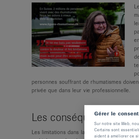
L
m
le
p
en
p
d
te
p
personnes souffrant de rhumatismes doivent 
privée que dans leur vie professionnelle.
Gérer le consen
Les conséquences d’un
Sur notre site Web, nou
Certains sont essentiel
Les limitations dans la vie quotidienne sont
aident à améliorer ce si