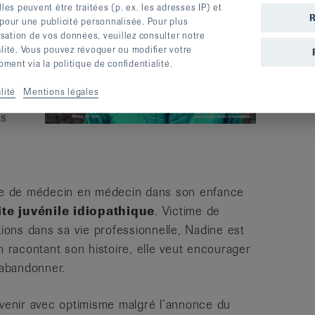
s peuvent être traitées (p. ex. les adresses IP) et
R
t
 pour une publicité personnalisée. Pour plus
lisation de vos données, veuillez consulter notre
alité. Vous pouvez révoquer ou modifier votre
ent via la politique de confidentialité.
sse
lité
Mentions légales
e
es
ée de médecin en médecin dans son enfance
ite juvénile idiopathique
. Victime de
tions dans sa vie professionnelle, Nadine est
n racontant son histoire, elle veut encourager
 abandonner.
’avenir avec optimisme malgré l’annonce du