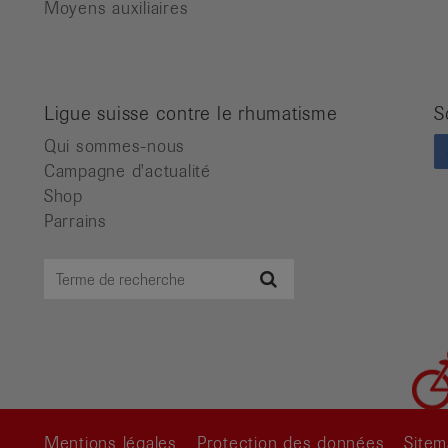
Moyens auxiliaires
Ligue suisse contre le rhumatisme
S
Qui sommes-nous
Campagne d'actualité
Shop
Parrains
Terme
Recherche
de
recherche
Mentions légales
Protection des données
Site