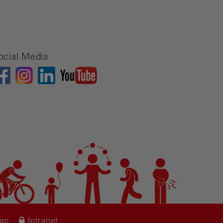
ocial Media
map
Intranet