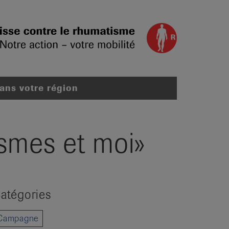
dans votre région
smes et moi»
atégories
Campagne