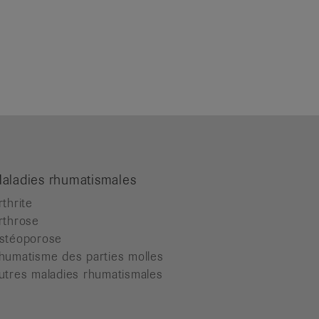
aladies rhumatismales
rthrite
rthrose
stéoporose
humatisme des parties molles
utres maladies rhumatismales