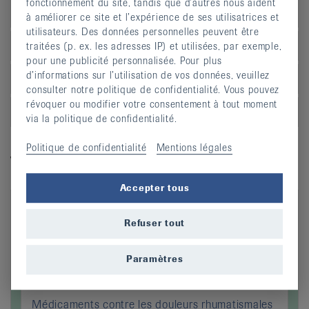
fonctionnement du site, tandis que d’autres nous aident
genou
à améliorer ce site et l’expérience de ses utilisatrices et
utilisateurs. Des données personnelles peuvent être
Syndrome du stress tibial («shin splint»)
traitées (p. ex. les adresses IP) et utilisées, par exemple,
pour une publicité personnalisée. Pour plus
d’informations sur l’utilisation de vos données, veuillez
Epine calcanéenne
consulter notre politique de confidentialité. Vous pouvez
révoquer ou modifier votre consentement à tout moment
Problèmes du tendon d’Achille
via la politique de confidentialité.
Politique de confidentialité
Mentions légales
Vidéos explicatives
Accepter tous
Refuser tout
Paramètres
Médicaments contre les douleurs rhumatismales