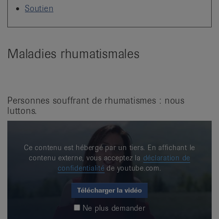
it
Soutien
Maladies rhumatismales
Personnes souffrant de rhumatismes : nous
luttons.
Ce contenu est hébergé par un tiers. En affichant le
contenu externe, vous acceptez la
déclaration de
confidentialité
de youtube.com.
Télécharger la vidéo
Ne plus demander