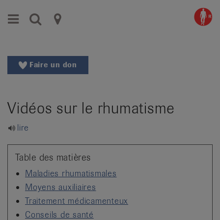
Aller
Aller
Menu
Recherche
Ligues
au
vers
menu
le
cantonales
principal
contenu
contre
Aller
Faire un don
à
le
la
rhumatisme
recherche
Vidéos sur le rhumatisme
Changer
|
de
Organisations
lire
région
Changer
nationales
de
Table des matières
de
langue:
Maladies rhumatismales
de
patients
Moyens auxiliaires
/
Traitement médicamenteux
fr
/
Conseils de santé