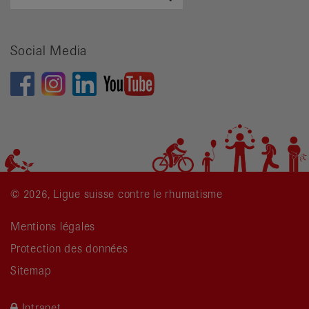
de
recherche
Social Media
© 2026, Ligue suisse contre le rhumatisme
Mentions légales
Protection des données
Sitemap
Intranet