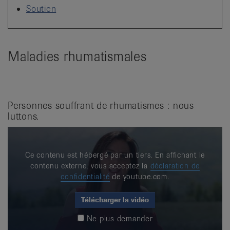
it
Soutien
Maladies rhumatismales
Personnes souffrant de rhumatismes : nous
luttons.
Ce contenu est hébergé par un tiers. En affichant le
contenu externe, vous acceptez la
déclaration de
confidentialité
de youtube.com.
Télécharger la vidéo
Ne plus demander