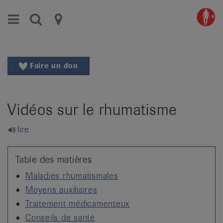
Aller
Aller
Menu
Recherche
Ligues
au
vers
menu
le
cantonales
principal
contenu
contre
Aller
Faire un don
à
le
la
rhumatisme
recherche
Vidéos sur le rhumatisme
Changer
|
de
Organisations
lire
région
Changer
nationales
de
Table des matières
de
langue:
Maladies rhumatismales
de
patients
Moyens auxiliaires
/
Traitement médicamenteux
fr
/
Conseils de santé