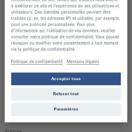
Univers des dons
à améliorer ce site et l’expérience de ses utilisatrices et
utilisateurs. Des données personnelles peuvent être
traitées (p. ex. les adresses IP) et utilisées, par exemple,
Pour des personnes atteintes de rhumatisme
pour une publicité personnalisée. Pour plus
d’informations sur l’utilisation de vos données, veuillez
Cours
consulter notre politique de confidentialité. Vous pouvez
révoquer ou modifier votre consentement à tout moment
Manifestations
via la politique de confidentialité.
Prévention des chutes
Politique de confidentialité
Mentions légales
Publications
Vidéos
Accepter tous
Lettre d’information
Refuser tout
Moyens auxiliaires
Paramètres
Maladies rhumatismales
Arthrite