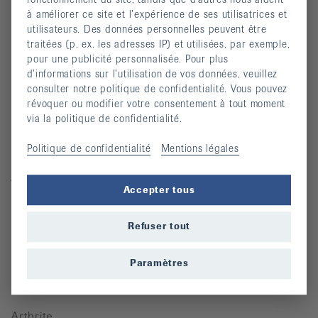
Univers des dons
à améliorer ce site et l’expérience de ses utilisatrices et
utilisateurs. Des données personnelles peuvent être
traitées (p. ex. les adresses IP) et utilisées, par exemple,
Pour des personnes atteintes de rhumatisme
pour une publicité personnalisée. Pour plus
d’informations sur l’utilisation de vos données, veuillez
Cours
consulter notre politique de confidentialité. Vous pouvez
révoquer ou modifier votre consentement à tout moment
Manifestations
via la politique de confidentialité.
Prévention des chutes
Politique de confidentialité
Mentions légales
Publications
Vidéos
Accepter tous
Lettre d’information
Refuser tout
Moyens auxiliaires
Paramètres
Maladies rhumatismales
Arthrite