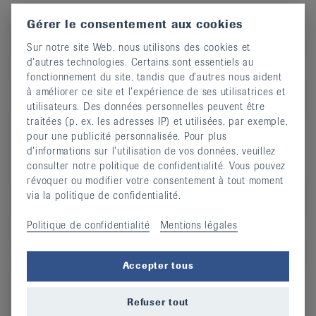
Bewegungswoche in Saas-Almagell, Wallis
Gérer le consentement aux cookies
Type
Bewegung
Sur notre site Web, nous utilisons des cookies et
d’autres technologies. Certains sont essentiels au
Dates
30.08.2026-05.09.2026, Saas-Almagell
fonctionnement du site, tandis que d’autres nous aident
à améliorer ce site et l’expérience de ses utilisatrices et
Région
BE
utilisateurs. Des données personnelles peuvent être
traitées (p. ex. les adresses IP) et utilisées, par exemple,
pour une publicité personnalisée. Pour plus
Pflanzliche Helfer gegen
d’informations sur l’utilisation de vos données, veuillez
consulter notre politique de confidentialité. Vous pouvez
Rheumabeschwerden
révoquer ou modifier votre consentement à tout moment
via la politique de confidentialité.
Type
Wissen
Politique de confidentialité
Mentions légales
Dates
27.10.2026, St. Gallen
Région
SG/GR/LI
Accepter tous
Refuser tout
Bewegliche, kräftige, entspannte Hände -