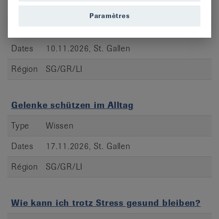
trotz Rheuma
Paramètres
Type
Wissen
Dates
10.11.2026, St. Gallen
Région
SG/GR/LI
Gelenke schützen im Alltag
Type
Wissen
Dates
17.11.2026, St. Gallen
Région
SG/GR/LI
Wie kann ich trotz Stress gesund bleiben?