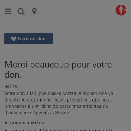
Aller
Aller
Menu
Recherche
Ligues
au
vers
menu
le
cantonales
principal
contenu
contre
Aller
Faire un don
à
le
la
rhumatisme
recherche
Merci beaucoup pour votre
Changer
|
de
don.
Organisations
région
Changer
nationales
lire
de
Votre don à la Ligue suisse contre le rhumatisme va
de
langue:
directement aux nombreuses prestations que nous
de
proposons à 2 millions de personnes atteintes de
patients
rhumatisme à travers la Suisse:
/
fr
conseil médical
/
conseil social (assurance, emploi, logement)