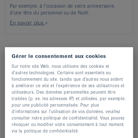
Par exemple, à l’occasion de votre anniversaire,
d’une fête du personnel ou de Noël.
En savoir plus.
Dons de condoléances
Gérer le consentement aux cookies
Sur notre site Web, nous utilisons des cookies et
d’autres technologies. Certains sont essentiels au
fonctionnement du site, tandis que d’autres nous aident
à améliorer ce site et l’expérience de ses utilisatrices et
utilisateurs. Des données personnelles peuvent être
traitées (p. ex. les adresses IP) et utilisées, par exemple,
pour une publicité personnalisée. Pour plus
d’informations sur l’utilisation de vos données, veuillez
consulter notre politique de confidentialité. Vous pouvez
révoquer ou modifier votre consentement à tout moment
via la politique de confidentialité.
Un cadeau à la vie.