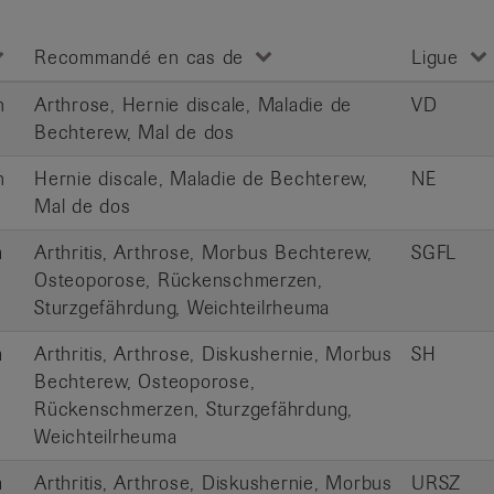
Recommandé en cas de
Ligue
n
Arthrose, Hernie discale, Maladie de
VD
Bechterew, Mal de dos
n
Hernie discale, Maladie de Bechterew,
NE
Mal de dos
m
Arthritis, Arthrose, Morbus Bechterew,
SGFL
Osteoporose, Rückenschmerzen,
Sturzgefährdung, Weichteilrheuma
m
Arthritis, Arthrose, Diskushernie, Morbus
SH
Bechterew, Osteoporose,
Rückenschmerzen, Sturzgefährdung,
Weichteilrheuma
m
Arthritis, Arthrose, Diskushernie, Morbus
URSZ