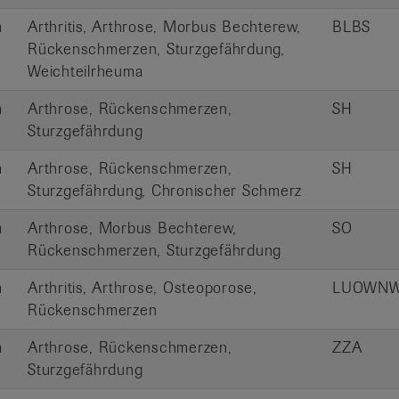
m
Arthritis, Arthrose, Morbus Bechterew,
BLBS
Rückenschmerzen, Sturzgefährdung,
Weichteilrheuma
m
Arthrose, Rückenschmerzen,
SH
Sturzgefährdung
m
Arthrose, Rückenschmerzen,
SH
Sturzgefährdung, Chronischer Schmerz
m
Arthrose, Morbus Bechterew,
SO
Rückenschmerzen, Sturzgefährdung
m
Arthritis, Arthrose, Osteoporose,
LUOWN
Rückenschmerzen
m
Arthrose, Rückenschmerzen,
ZZA
Sturzgefährdung