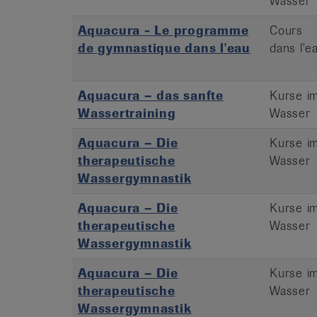
Wasser
Aquacura - Le programme
Cours
de gymnastique dans l'eau
dans l'e
Aquacura – das sanfte
Kurse i
Wassertraining
Wasser
Aquacura – Die
Kurse i
therapeutische
Wasser
Wassergymnastik
Aquacura – Die
Kurse i
therapeutische
Wasser
Wassergymnastik
Aquacura – Die
Kurse i
therapeutische
Wasser
Wassergymnastik