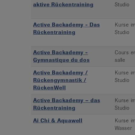
aktive Rückentraining
Studio
Active Backademy - Das
Kurse i
Rückentraining
Studio
Active Backademy -
Cours e
Gymnastique du dos
salle
Active Backademy /
Kurse i
Rückengymnastik /
Studio
RückenWell
Active Backademy – das
Kurse i
Rückentraining
Studio
Ai Chi & Aquawell
Kurse i
Wasser