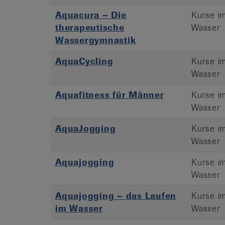
Aquacura – Die
Kurse i
therapeutische
Wasser
Wassergymnastik
AquaCycling
Kurse i
Wasser
Aquafitness für Männer
Kurse i
Wasser
AquaJogging
Kurse i
Wasser
Aquajogging
Kurse i
Wasser
Aquajogging – das Laufen
Kurse i
im Wasser
Wasser