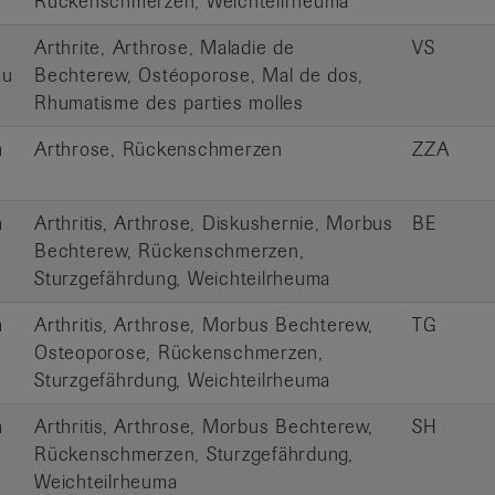
Rückenschmerzen, Weichteilrheuma
Arthrite, Arthrose, Maladie de
VS
au
Bechterew, Ostéoporose, Mal de dos,
Rhumatisme des parties molles
m
Arthrose, Rückenschmerzen
ZZA
m
Arthritis, Arthrose, Diskushernie, Morbus
BE
Bechterew, Rückenschmerzen,
Sturzgefährdung, Weichteilrheuma
m
Arthritis, Arthrose, Morbus Bechterew,
TG
Osteoporose, Rückenschmerzen,
Sturzgefährdung, Weichteilrheuma
m
Arthritis, Arthrose, Morbus Bechterew,
SH
Rückenschmerzen, Sturzgefährdung,
Weichteilrheuma