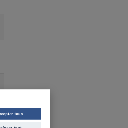
ccepter tous
efuser tout