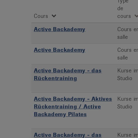
Type
de
Cours
cours
Active Backademy
Cours e
salle
Active Backademy
Cours e
salle
Active Backademy - das
Kurse i
Rückentraining
Studio
Active Backademy - Aktives
Kurse i
Rückentraining / Active
Studio
Backademy Pilates
Active Backademy - das
Kurse i