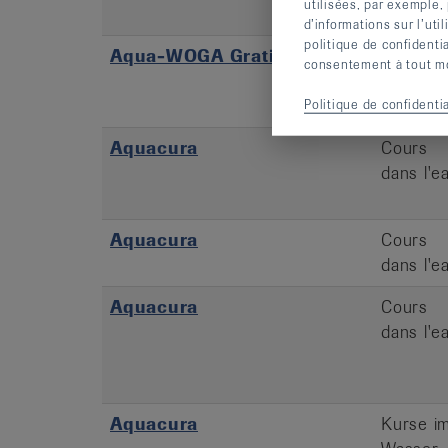
utilisées, par exemple,
Wasser
d’informations sur l’uti
politique de confidenti
Aqua-WOGA Gratislektion
Kurse i
consentement à tout mom
Wasser
Politique de confidentia
Aquacura
Cours
dans l'e
Aquacura
Cours
dans l'e
Aquacura
Cours
dans l'e
Aquacura
Kurse i