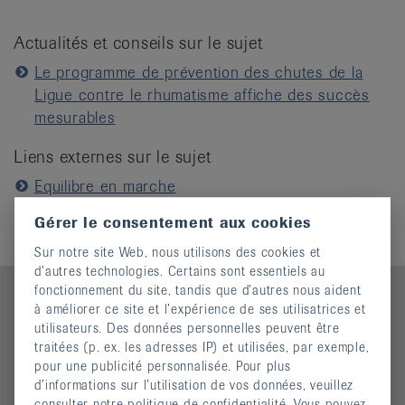
Actualités et conseils sur le sujet
Le programme de prévention des chutes de la
Ligue contre le rhumatisme affiche des succès
mesurables
Liens externes sur le sujet
Equilibre en marche
Systèmes d'appel d'urgence
Gérer le consentement aux cookies
Sur notre site Web, nous utilisons des cookies et
d’autres technologies. Certains sont essentiels au
fonctionnement du site, tandis que d’autres nous aident
à améliorer ce site et l’expérience de ses utilisatrices et
utilisateurs. Des données personnelles peuvent être
Contact
traitées (p. ex. les adresses IP) et utilisées, par exemple,
pour une publicité personnalisée. Pour plus
Ligue suisse contre le rhumatisme
d’informations sur l’utilisation de vos données, veuillez
consulter notre politique de confidentialité. Vous pouvez