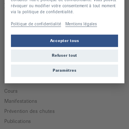
Josefstrasse 92, 8005 Zürich
révoquer ou modifier votre consentement à tout moment
Téléphone: 044 487 40 00
via la politique de confidentialité.
Coordonnées bancaires
Politique de confidentialité
Mentions légales
Commande Téléphone: 044 487 40 10
info@rheumaliga.ch
Accepter tous
Formulaire de contact
Refuser tout
Univers des dons
Paramètres
Pour des personnes atteintes de rhumatisme
Cours
Manifestations
Prévention des chutes
Publications