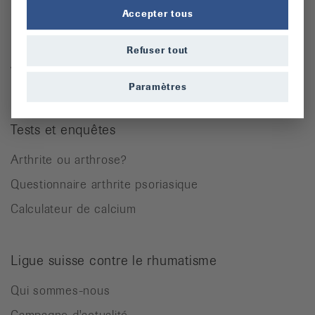
Ostéoporose
Accepter tous
Rhumatisme des parties molles
Refuser tout
Autres maladies rhumatismales
Paramètres
Tests et enquêtes
Arthrite ou arthrose?
Questionnaire arthrite psoriasique
Calculateur de calcium
Ligue suisse contre le rhumatisme
Qui sommes-nous
Campagne d'actualité