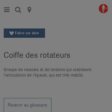
Aller
Aller
Menu
Recherche
Ligues
au
vers
menu
le
cantonales
principal
contenu
contre
Aller
Faire un don
à
le
la
rhumatisme
recherche
Coiffe des rotateurs
Changer
|
de
Organisations
région
Groupe de muscles et de tendons qui stabilisent
Changer
nationales
l’articulation de l’épaule, qui est très mobile.
de
de
langue:
de
patients
/
fr
Revenir au glossaire
/