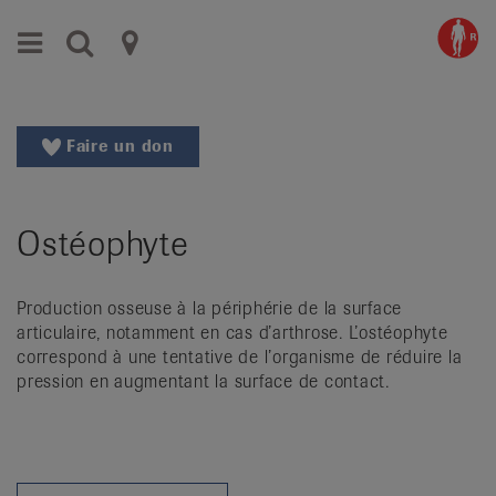
Aller
Aller
Menu
Recherche
Ligues
au
vers
menu
le
cantonales
principal
contenu
contre
Aller
Faire un don
à
le
la
rhumatisme
recherche
Ostéophyte
Changer
|
de
Organisations
région
Production osseuse à la périphérie de la surface
Changer
nationales
articulaire, notamment en cas d’arthrose. L’ostéophyte
de
correspond à une tentative de l’organisme de réduire la
de
langue:
pression en augmentant la surface de contact.
de
patients
/
fr
/