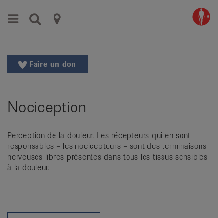
Aller
Aller
Menu
Recherche
Ligues
au
vers
menu
le
cantonales
principal
contenu
contre
Aller
Faire un don
à
le
la
rhumatisme
recherche
Nociception
Changer
|
de
Organisations
région
Perception de la douleur. Les récepteurs qui en sont
Changer
nationales
responsables – les nocicepteurs – sont des terminaisons
de
nerveuses libres présentes dans tous les tissus sensibles
de
langue:
à la douleur.
de
patients
/
fr
/