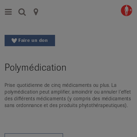
Aller
Aller
Menu
Recherche
Ligues
au
vers
menu
le
cantonales
principal
contenu
contre
Aller
Faire un don
à
le
la
rhumatisme
recherche
Polymédication
Changer
|
de
Organisations
région
Prise quotidienne de cinq médicaments ou plus. La
Changer
nationales
polymédication peut amplifier, amoindrir ou annuler l’effet
de
des différents médicaments (y compris des médicaments
de
langue:
sans ordonnance et des produits phytothérapeutiques).
de
patients
/
fr
/