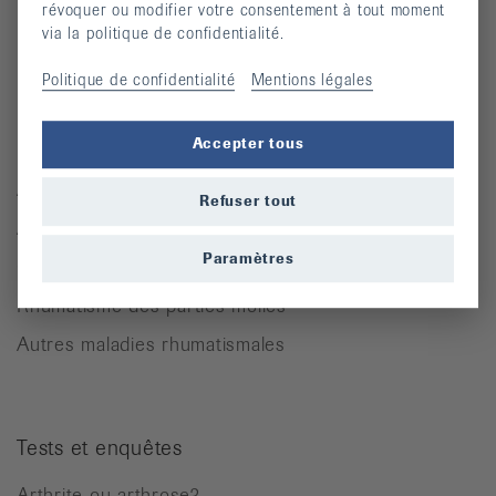
révoquer ou modifier votre consentement à tout moment
Lettre d’information
via la politique de confidentialité.
Moyens auxiliaires
Politique de confidentialité
Mentions légales
Maladies rhumatismales
Accepter tous
Arthrite
Refuser tout
Arthrose
Paramètres
Ostéoporose
Rhumatisme des parties molles
Autres maladies rhumatismales
Tests et enquêtes
Arthrite ou arthrose?