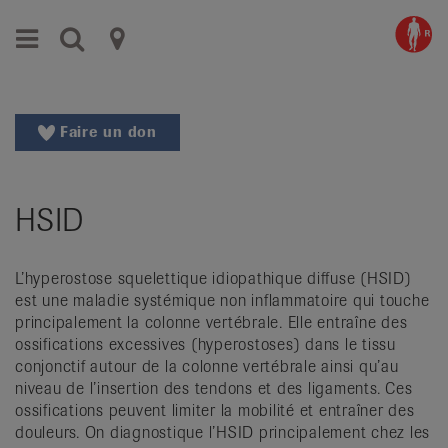
Aller
Aller
Menu
Recherche
Ligues
au
vers
menu
le
cantonales
principal
contenu
contre
Aller
Faire un don
à
le
la
rhumatisme
recherche
HSID
Changer
|
de
Organisations
région
L’hyperostose squelettique idiopathique diffuse (HSID)
Changer
nationales
est une maladie systémique non inflammatoire qui touche
de
principalement la colonne vertébrale. Elle entraîne des
de
langue:
ossifications excessives (hyperostoses) dans le tissu
de
patients
conjonctif autour de la colonne vertébrale ainsi qu’au
/
niveau de l’insertion des tendons et des ligaments. Ces
ossifications peuvent limiter la mobilité et entraîner des
fr
douleurs. On diagnostique l’HSID principalement chez les
/