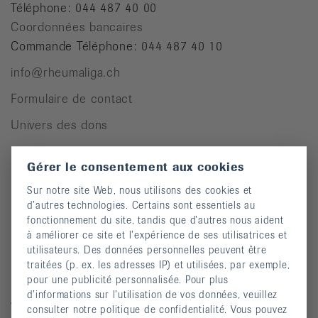
Téléphone: 044 487 40 00
Coordonnées bancaires
Commande Téléphone: 044 487 40 10
info@rheumaliga.ch
Formulaire de contact
Univers des dons
Gérer le consentement aux cookies
Pour des personnes atteintes de rhumatisme
Sur notre site Web, nous utilisons des cookies et
d’autres technologies. Certains sont essentiels au
Cours
fonctionnement du site, tandis que d’autres nous aident
Manifestations
à améliorer ce site et l’expérience de ses utilisatrices et
utilisateurs. Des données personnelles peuvent être
Prévention des chutes
traitées (p. ex. les adresses IP) et utilisées, par exemple,
pour une publicité personnalisée. Pour plus
Publications
d’informations sur l’utilisation de vos données, veuillez
Vidéos
consulter notre politique de confidentialité. Vous pouvez