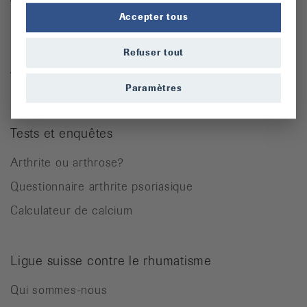
Accepter tous
Ostéoporose
Rhumatisme des parties molles
Refuser tout
Autres maladies rhumatismales
Paramètres
Tests et enquêtes
Arthrite ou arthrose?
Questionnaire arthrite psoriasique
Calculateur de calcium
Ligue suisse contre le rhumatisme
Qui sommes-nous