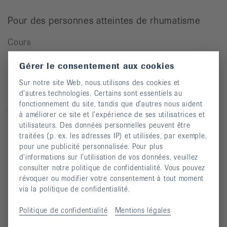
Pour des personnes atteintes de rhumatisme
Cours
Manifestations
Gérer le consentement aux cookies
Prévention des chutes
Sur notre site Web, nous utilisons des cookies et
d’autres technologies. Certains sont essentiels au
Publications
fonctionnement du site, tandis que d’autres nous aident
Vidéos
à améliorer ce site et l’expérience de ses utilisatrices et
utilisateurs. Des données personnelles peuvent être
Lettre d’information
traitées (p. ex. les adresses IP) et utilisées, par exemple,
pour une publicité personnalisée. Pour plus
Moyens auxiliaires
d’informations sur l’utilisation de vos données, veuillez
consulter notre politique de confidentialité. Vous pouvez
révoquer ou modifier votre consentement à tout moment
Maladies rhumatismales
via la politique de confidentialité.
Arthrite
Politique de confidentialité
Mentions légales
Arthrose