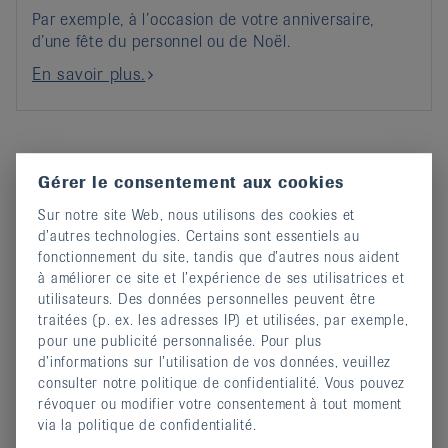
Par exemple, à l’occasion de votre anniversaire,
d’une fête du personnel ou de Noël.
En savoir plus.
Dons de condoléances
Gérer le consentement aux cookies
Sur notre site Web, nous utilisons des cookies et
d’autres technologies. Certains sont essentiels au
fonctionnement du site, tandis que d’autres nous aident
à améliorer ce site et l’expérience de ses utilisatrices et
utilisateurs. Des données personnelles peuvent être
traitées (p. ex. les adresses IP) et utilisées, par exemple,
pour une publicité personnalisée. Pour plus
d’informations sur l’utilisation de vos données, veuillez
consulter notre politique de confidentialité. Vous pouvez
révoquer ou modifier votre consentement à tout moment
via la politique de confidentialité.
Un cadeau à la vie.