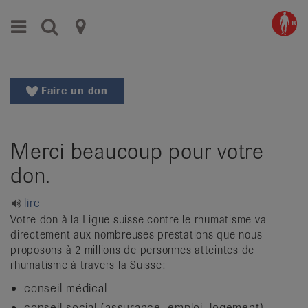
Aller
Aller
Menu
Recherche
Ligues
au
vers
menu
le
cantonales
principal
contenu
contre
Aller
Faire un don
à
le
la
rhumatisme
recherche
Merci beaucoup pour votre
Changer
|
de
don.
Organisations
région
Changer
nationales
lire
de
Votre don à la Ligue suisse contre le rhumatisme va
de
langue:
directement aux nombreuses prestations que nous
de
proposons à 2 millions de personnes atteintes de
patients
rhumatisme à travers la Suisse:
/
fr
conseil médical
/
conseil social (assurance, emploi, logement)