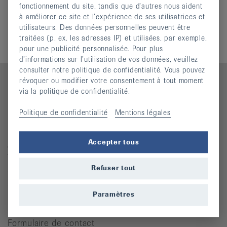
Réseau
fonctionnement du site, tandis que d’autres nous aident
à améliorer ce site et l’expérience de ses utilisatrices et
Financement
utilisateurs. Des données personnelles peuvent être
Parrains
traitées (p. ex. les adresses IP) et utilisées, par exemple,
pour une publicité personnalisée. Pour plus
d’informations sur l’utilisation de vos données, veuillez
consulter notre politique de confidentialité. Vous pouvez
révoquer ou modifier votre consentement à tout moment
via la politique de confidentialité.
Contact
Politique de confidentialité
Mentions légales
Ligue suisse contre le rhumatisme
Accepter tous
Josefstrasse 92, 8005 Zürich
Téléphone: 044 487 40 00
Refuser tout
Coordonnées bancaires
Commande Téléphone: 044 487 40 10
Paramètres
info@rheumaliga.ch
Formulaire de contact