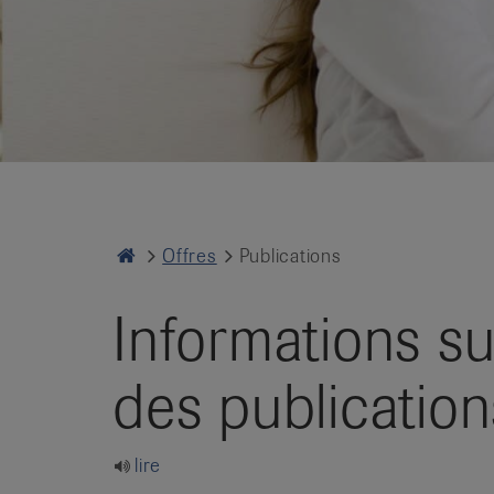
it
Home
Offres
Publications
Informations s
des publicatio
lire