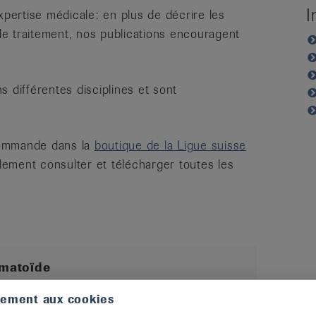
I
ertise médicale: en plus de décrire les
 de traitement, nos publications encouragent
 différentes disciplines et sont
commande dans la
boutique de la Ligue suisse
ement consulter et télécharger toutes les
umatoïde
une maladie rhumatis-male chro-nique
tement aux cookies