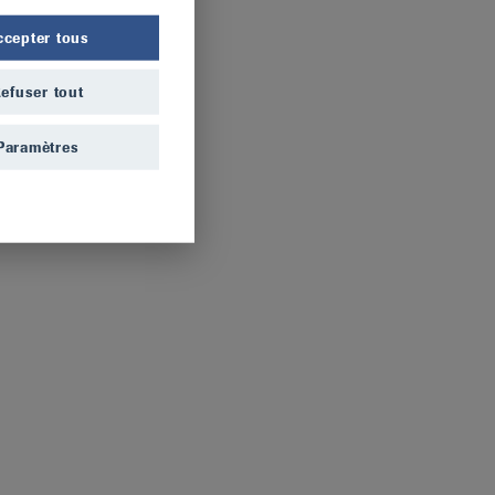
ccepter tous
efuser tout
Paramètres