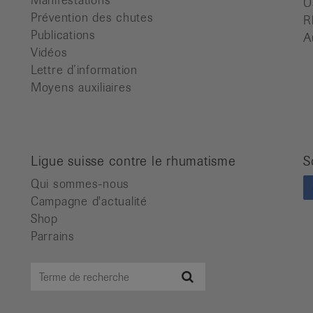
Manifestations
O
Prévention des chutes
R
Publications
A
Vidéos
Lettre d’information
Moyens auxiliaires
Ligue suisse contre le rhumatisme
S
Qui sommes-nous
Campagne d'actualité
Shop
Parrains
Terme
Recherche
de
recherche