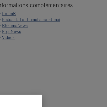
nformations complémentaires
forumR
Podcast: Le rhumatisme et moi
RheumaNews
ErgoNews
Vidéos