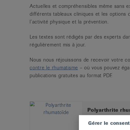
Actuelles et compréhensibles même sans exp
différents tableaux cliniques et les options
l’activité physique et la prévention.
Les textes sont rédigés par des experts dans
régulièrement mis à jour.
Nous nous réjouissons de recevoir votre 
contre le rhumatisme
– où vous pouvez égal
publications gratuites au format PDF.
Polyarthrite rh
Vivre avec la PR, 
Gérer le consen
CHF 0.00