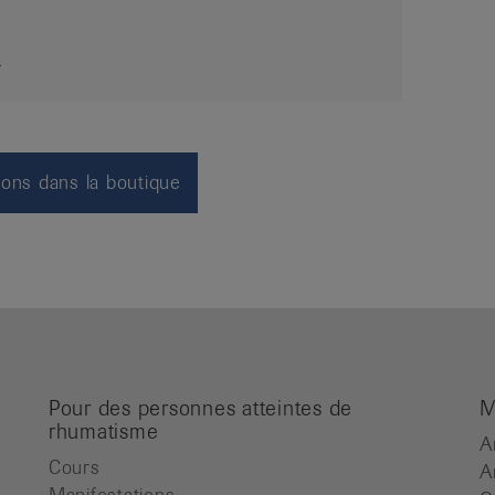
ions dans la boutique
Pour des personnes atteintes de
M
rhumatisme
A
Cours
A