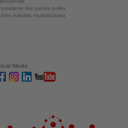
stéoporose
humatisme des parties molles
utres maladies rhumatismales
ocial Media