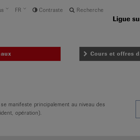
us
FR
Contraste
Recherche
naux
Cours et offres 
se manifeste principalement au niveau des
dent, opération).