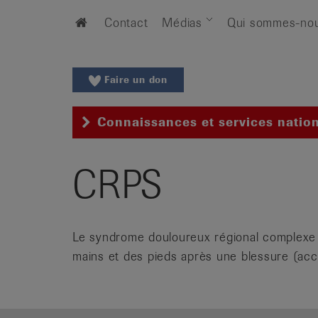
Aller
Aller
Home
Contact
Médias
Qui sommes-no
au
vers
menu
le
principal
contenu
Aller
Faire un don
à
la
Connaissances et services natio
recherche
Changer
de
CRPS
région
Changer
de
Le syndrome douloureux régional complexe 
langue:
de
mains et des pieds après une blessure (acci
/
fr
/