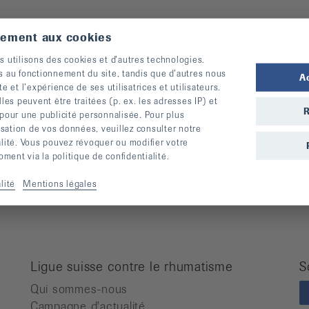
tement aux cookies
Pour des personnes atteintes de
M
s utilisons des cookies et d’autres technologies.
rhumatisme
s au fonctionnement du site, tandis que d’autres nous
A
A
te et l’expérience de ses utilisatrices et utilisateurs.
Cours
A
s peuvent être traitées (p. ex. les adresses IP) et
Manifestations
O
R
 pour une publicité personnalisée. Pour plus
Prévention des chutes
R
lisation de vos données, veuillez consulter notre
Publications
alité. Vous pouvez révoquer ou modifier votre
A
ent via la politique de confidentialité.
Vidéos
Lettre d’information
lité
Mentions légales
Moyens auxiliaires
Ligue suisse contre le rhumatisme
S
Qui sommes-nous
Campagne d'actualité