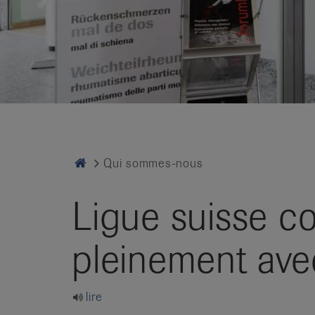
it
Home
Qui sommes-nous
Ligue suisse co
pleinement ave
lire