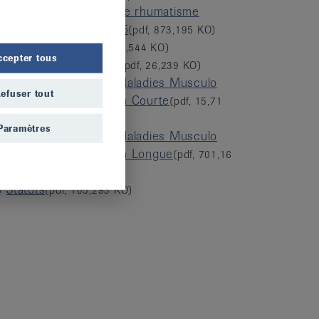
Ligue suisse contre le rhumatisme
Jahresrechnung 2025
(pdf, 873,195 KO)
Fil Conducteur
(pdf, 24,544 KO)
ccepter tous
Politique Associative
(pdf, 26,239 KO)
Strategie Nationale Maladies Musculo
efuser tout
Squelettiques Version Courte
(pdf, 15,71
MO)
Paramètres
Strategie Nationale Maladies Musculo
Squelettiques Version Longue
(pdf, 701,16
KO)
Statuts
(pdf, 105,293 KO)