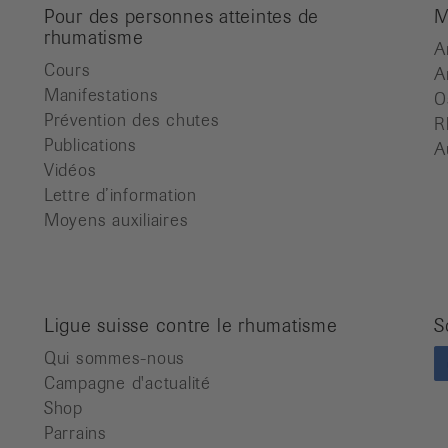
Pour des personnes atteintes de
M
rhumatisme
A
Cours
A
Manifestations
O
Prévention des chutes
R
Publications
A
Vidéos
Lettre d’information
Moyens auxiliaires
Ligue suisse contre le rhumatisme
S
Qui sommes-nous
Campagne d'actualité
Shop
Parrains