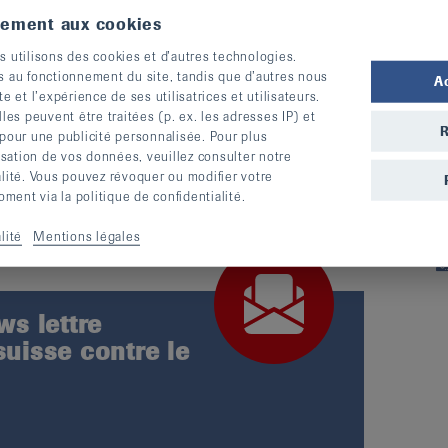
e
et sur la préservation de sa santé, de son
tement aux cookies
Elle aide les personnes en bonne santé à le
s utilisons des cookies et d’autres technologies.
formation. Elle offre aux malades une aide
s au fonctionnement du site, tandis que d’autres nous
A
ve.
te et l’expérience de ses utilisatrices et utilisateurs.
s peuvent être traitées (p. ex. les adresses IP) et
R
 pour une publicité personnalisée. Pour plus
le label qualité de la fondation
Zewo
, dont elle
lisation de vos données, veuillez consulter notre
alité. Vous pouvez révoquer ou modifier votre
ent via la politique de confidentialité.
lité
Mentions légales
s lettre
suisse contre le