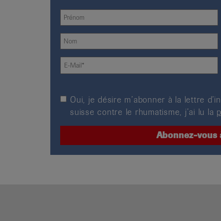
Oui, je désire m’abonner à la lettre d
suisse contre le rhumatisme, j’ai lu la
p