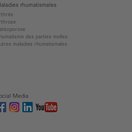
aladies rhumatismales
rthrite
rthrose
stéoporose
humatisme des parties molles
utres maladies rhumatismales
ocial Media