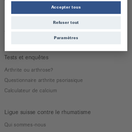
Accepter tous
Ostéoporose
Rhumatisme des parties molles
Refuser tout
Autres maladies rhumatismales
Paramètres
Tests et enquêtes
Arthrite ou arthrose?
Questionnaire arthrite psoriasique
Calculateur de calcium
Ligue suisse contre le rhumatisme
Qui sommes-nous