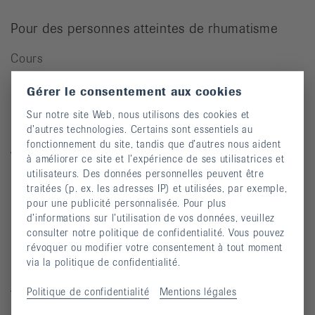
Pour des personnes atteintes de rhumatisme
Cours
Manifestations
Gérer le consentement aux cookies
Prévention des chutes
Sur notre site Web, nous utilisons des cookies et
d’autres technologies. Certains sont essentiels au
Publications
fonctionnement du site, tandis que d’autres nous aident
Vidéos
à améliorer ce site et l’expérience de ses utilisatrices et
utilisateurs. Des données personnelles peuvent être
Lettre d’information
traitées (p. ex. les adresses IP) et utilisées, par exemple,
pour une publicité personnalisée. Pour plus
Moyens auxiliaires
d’informations sur l’utilisation de vos données, veuillez
consulter notre politique de confidentialité. Vous pouvez
révoquer ou modifier votre consentement à tout moment
Maladies rhumatismales
via la politique de confidentialité.
Arthrite
Politique de confidentialité
Mentions légales
Arthrose