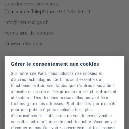
Coordonnées bancaires
Commande Téléphone: 044 487 40 10
info@rheumaliga.ch
Formulaire de contact
Univers des dons
Gérer le consentement aux cookies
Pour des personnes atteintes de rhumatisme
Sur notre site Web, nous utilisons des cookies et
Cours
d’autres technologies. Certains sont essentiels au
fonctionnement du site, tandis que d’autres nous aident
Manifestations
à améliorer ce site et l’expérience de ses utilisatrices et
Prévention des chutes
utilisateurs. Des données personnelles peuvent être
traitées (p. ex. les adresses IP) et utilisées, par exemple,
Publications
pour une publicité personnalisée. Pour plus
d’informations sur l’utilisation de vos données, veuillez
Vidéos
consulter notre politique de confidentialité. Vous pouvez
Lettre d’information
révoquer ou modifier votre consentement à tout moment