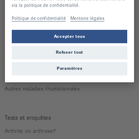
via la politique de confidentialité.
Moyens auxiliaires
Politique de confidentialité
Mentions légales
Maladies rhumatismales
Accepter tous
Arthrite
Refuser tout
Arthrose
Ostéoporose
Paramètres
Rhumatisme des parties molles
Autres maladies rhumatismales
Tests et enquêtes
Arthrite ou arthrose?