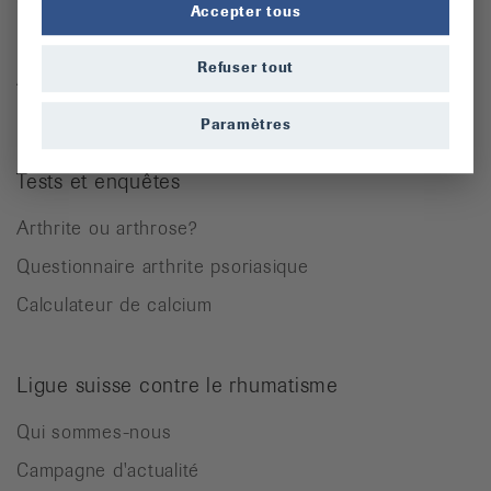
Ostéoporose
Accepter tous
Rhumatisme des parties molles
Refuser tout
Autres maladies rhumatismales
Paramètres
Tests et enquêtes
Arthrite ou arthrose?
Questionnaire arthrite psoriasique
Calculateur de calcium
Ligue suisse contre le rhumatisme
Qui sommes-nous
Campagne d'actualité