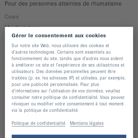
Pour des personnes atteintes de rhumatisme
Cours
Manifestations
Gérer le consentement aux cookies
Prévention des chutes
Sur notre site Web, nous utilisons des cookies et
Publications
d’autres technologies. Certains sont essentiels au
fonctionnement du site, tandis que d’autres nous aident
Vidéos
à améliorer ce site et l’expérience de ses utilisatrices et
Lettre d’information
utilisateurs. Des données personnelles peuvent être
traitées (p. ex. les adresses IP) et utilisées, par exemple,
Moyens auxiliaires
pour une publicité personnalisée. Pour plus
d’informations sur l’utilisation de vos données, veuillez
consulter notre politique de confidentialité. Vous pouvez
Maladies rhumatismales
révoquer ou modifier votre consentement à tout moment
via la politique de confidentialité.
Arthrite
Politique de confidentialité
Mentions légales
Arthrose