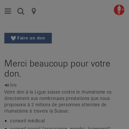
Aller
Aller
Menu
Recherche
Ligues
au
vers
menu
le
cantonales
principal
contenu
contre
Aller
Faire un don
à
le
la
rhumatisme
recherche
Merci beaucoup pour votre
Changer
|
de
don.
Organisations
région
Changer
nationales
lire
de
Votre don à la Ligue suisse contre le rhumatisme va
de
langue:
directement aux nombreuses prestations que nous
de
proposons à 2 millions de personnes atteintes de
patients
rhumatisme à travers la Suisse:
/
fr
conseil médical
/
conseil social (assurance, emploi, logement)