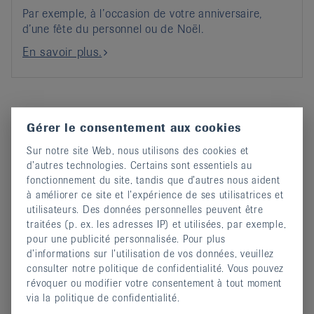
Par exemple, à l’occasion de votre anniversaire,
d’une fête du personnel ou de Noël.
En savoir plus.
Dons de condoléances
Gérer le consentement aux cookies
Sur notre site Web, nous utilisons des cookies et
d’autres technologies. Certains sont essentiels au
fonctionnement du site, tandis que d’autres nous aident
à améliorer ce site et l’expérience de ses utilisatrices et
utilisateurs. Des données personnelles peuvent être
traitées (p. ex. les adresses IP) et utilisées, par exemple,
pour une publicité personnalisée. Pour plus
d’informations sur l’utilisation de vos données, veuillez
consulter notre politique de confidentialité. Vous pouvez
révoquer ou modifier votre consentement à tout moment
via la politique de confidentialité.
Un cadeau à la vie.