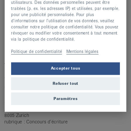
utilisateurs. Des données personnelles peuvent être
les raisons de votre participation (les données
traitées (p. ex. les adresses IP) et utilisées, par exemple,
sont nécessaires pour la présentation des
pour une publicité personnalisée. Pour plus
gagnant·e·s).
d’informations sur l’utilisation de vos données, veuillez
Un consentement écrit est nécessaire pour le
consulter notre politique de confidentialité. Vous pouvez
traitement de vos données. Veuillez joindre
le
révoquer ou modifier votre consentement à tout moment
via la politique de confidentialité.
formulaire dûment
rempli à votre candidature !
Politique de confidentialité
Mentions légales
Adresse du concours et date limite d’envoi
Accepter tous
Nous nous réjouissons de recevoir votre contribution par
e-mail à
kommunikation@rheumaliga.ch
Refuser tout
ou par courrier à :
Ligue suisse contre le rhumatisme
Paramètres
Concours d'écriture
Josefstrasse 92
8005 Zurich
rubrique : Concours d’écriture