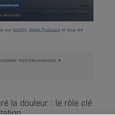
 maintenant
us demander
ast sur
Spotify
,
Apple Podcasts
et tous les
 complexe, mais très important.
é la douleur : le rôle clé
tation