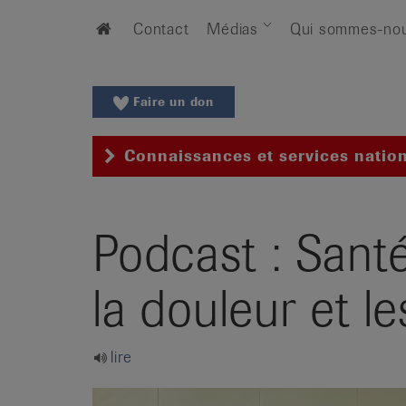
Aller
Aller
Home
Contact
Médias
Qui sommes-no
au
vers
menu
le
principal
contenu
Aller
Faire un don
à
la
Connaissances et services natio
recherche
Changer
de
Podcast : Sant
région
Changer
de
la douleur et le
langue:
de
/
lire
fr
/