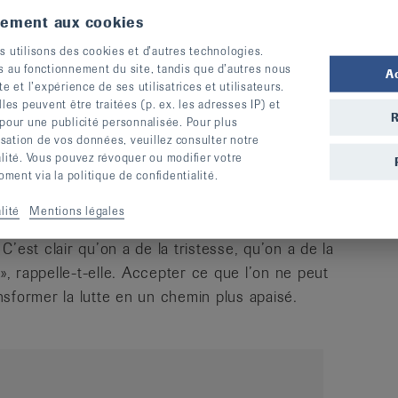
tement aux cookies
un rhumatisme demande non seulement une
s utilisons des cookies et d’autres technologies.
e grande stabilité psychique. Célia Gomez, elle-
s au fonctionnement du site, tandis que d’autres nous
A
quel point le soutien de ses proches a été
te et l’expérience de ses utilisatrices et utilisateurs.
iciles : « Ma mère a tout de suite compris mes
s peuvent être traitées (p. ex. les adresses IP) et
R
 pour une publicité personnalisée. Pour plus
rcé par la compréhension et la présence,
lisation de vos données, veuillez consulter notre
alité. Vous pouvez révoquer ou modifier votre
ent via la politique de confidentialité.
ne, quant à elle, que demander de l’aide peut
lité
Mentions légales
ience ne signifie pas ignorer la douleur, mais
 C’est clair qu’on a de la tristesse, qu’on a de la
 », rappelle-t-elle. Accepter ce que l’on ne peut
sformer la lutte en un chemin plus apaisé.