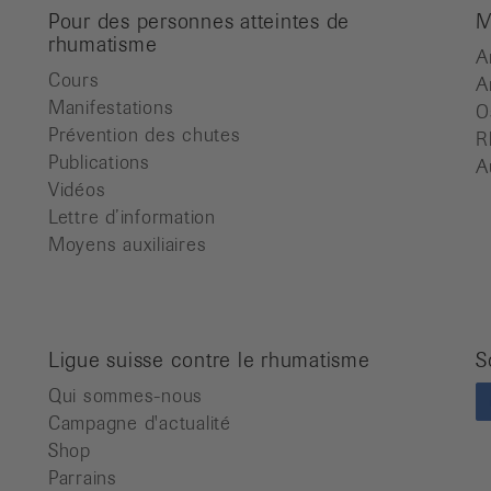
Pour des personnes atteintes de
M
rhumatisme
A
Cours
A
Manifestations
O
Prévention des chutes
R
Publications
A
Vidéos
Lettre d’information
Moyens auxiliaires
Ligue suisse contre le rhumatisme
S
Qui sommes-nous
Campagne d'actualité
Shop
Parrains