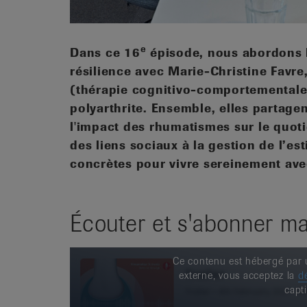
e
Dans ce 16
épisode, nous abordons le
résilience avec Marie-Christine Favr
(thérapie cognitivo-comportementale)
polyarthrite. Ensemble, elles partage
l'impact des rhumatismes sur le quoti
des liens sociaux à la gestion de l’es
concrètes pour vivre sereinement ave
Écouter et s'abonner ma
Ce contenu est hébergé par u
externe, vous acceptez la
dé
capti