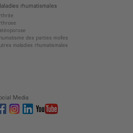
aladies rhumatismales
rthrite
rthrose
stéoporose
humatisme des parties molles
utres maladies rhumatismales
ocial Media