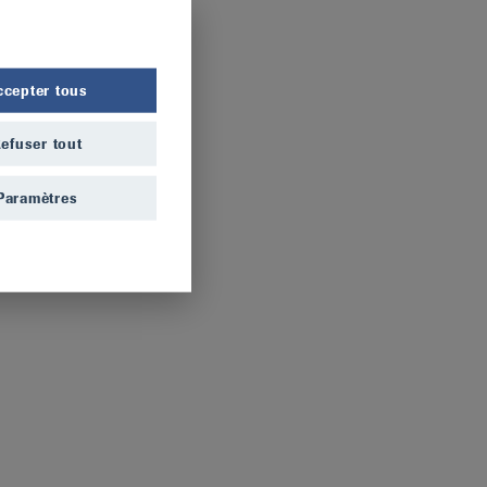
ccepter tous
efuser tout
Paramètres