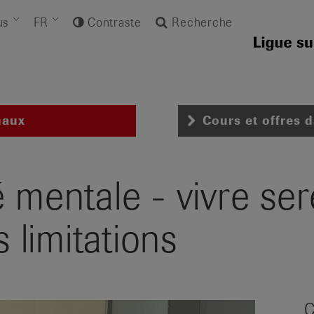
us
FR
Contraste
Recherche
naux
Cours et offres 
é mentale - vivre se
s limitations
C