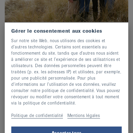
Gérer le consentement aux cookies
Prix-Edgar-Stene 2026 : Postuler
Sur notre site Web, nous utilisons des cookies et
maintenant !
d’autres technologies. Certains sont essentiels au
02 octobre 2025
fonctionnement du site, tandis que d’autres nous aident
Invitation au concours d'écriture de EULAR.
à améliorer ce site et l’expérience de ses utilisatrices et
utilisateurs. Des données personnelles peuvent être
continuer
traitées (p. ex. les adresses IP) et utilisées, par exemple,
pour une publicité personnalisée. Pour plus
d’informations sur l’utilisation de vos données, veuillez
consulter notre politique de confidentialité. Vous pouvez
révoquer ou modifier votre consentement à tout moment
via la politique de confidentialité.
Politique de confidentialité
Mentions légales
Accepter tous