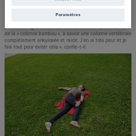
antibiotique a été une étape importante puisqu’il a
permis de rendre supportables les douleurs. Mais Nicolas
souhaiterait également pouvoir influencer positivement le
Paramètres
cours de la maladie grâce au sport. « Je connais des
personnes âgées atteintes de ma maladie. Elles souffrent
de la « colonne bambou », à savoir une colonne vertébrale
complètement ankylosée et raide. J’en ai très peur et je
fais tout pour éviter cela », confie-t-il.