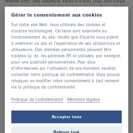
réveille avec des douleurs. Pareil s’il dort trop, son corps
lui fait sentir qu’il abuse des bonnes choses. Son activité
indépendante permet à Nicolas d’organiser son quotidien
Gérer le consentement aux cookies
afin de bien gérer sa maladie. Cette flexibilité lui est très
Sur notre site Web, nous utilisons des cookies et
précieuse et contraste clairement avec la structure rigide
d’autres technologies. Certains sont essentiels au
de sa période militaire.
fonctionnement du site, tandis que d’autres nous aident
à améliorer ce site et l’expérience de ses utilisatrices et
Routine et force intérieure pour ancrage
utilisateurs. Des données personnelles peuvent être
traitées (p. ex. les adresses IP) et utilisées, par exemple,
Nicolas considère toutefois sa formation militaire comme
pour une publicité personnalisée. Pour plus
un avantage. En particulier la discipline acquise, la
d’informations sur l’utilisation de vos données, veuillez
routine à laquelle on se tient : les rituels dès le petit
consulter notre politique de confidentialité. Vous pouvez
matin que ce soit un tour de course à pied au lever du
révoquer ou modifier votre consentement à tout moment
soleil ou la consignation par écrit de ses objectifs du jour.
via la politique de confidentialité.
Sa capacité d’endurance lui permet un bon ancrage,
surtout dans les moments où il doute de lui.
Politique de confidentialité
Mentions légales
Le thème de l’entraînement sportif lui tient très à cœur,
au-delà de sa propre santé : Nicolas est papa d’un petit
Accepter tous
garçon de huit ans. Il souhaite rester actif aussi
longtemps que possible pour lui. Le traitement
Refuser tout