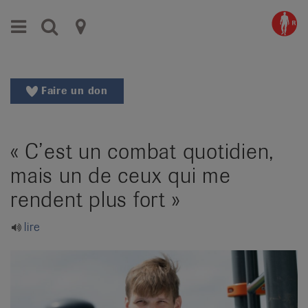
Aller
Aller
Menu
Recherche
Ligues
au
vers
menu
le
cantonales
principal
contenu
contre
Aller
Faire un don
à
le
la
rhumatisme
recherche
« C’est un combat quotidien,
Changer
|
de
mais un de ceux qui me
Organisations
région
rendent plus fort »
Changer
nationales
de
de
lire
langue:
de
patients
/
fr
/