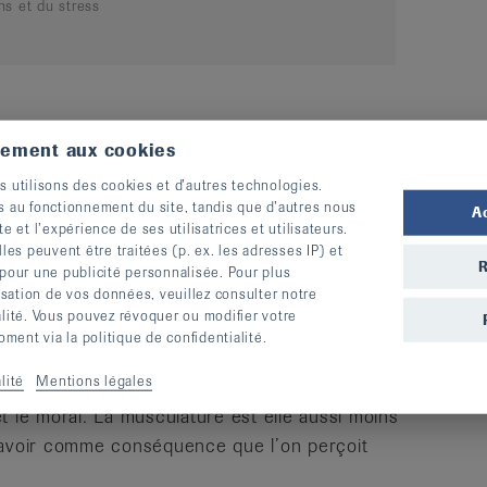
ns et du stress
 tout le monde
tement aux cookies
s utilisons des cookies et d’autres technologies.
s au fonctionnement du site, tandis que d’autres nous
gressive, où il s’agit de contracter et de
A
te et l’expérience de ses utilisatrices et utilisateurs.
g autogène consiste à trouver un état mental de
s peuvent être traitées (p. ex. les adresses IP) et
R
aque personne qui souhaite se détendre,
 pour une publicité personnalisée. Pour plus
lisation de vos données, veuillez consulter notre
de bien pour elle-même peut pratiquer le
alité. Vous pouvez révoquer ou modifier votre
l se compose des six phases suivantes : la
ent via la politique de confidentialité.
 l’abdomen ou le plexus solaire et le front.
lité
Mentions légales
 et le moral. La musculature est elle aussi moins
t avoir comme conséquence que l’on perçoit