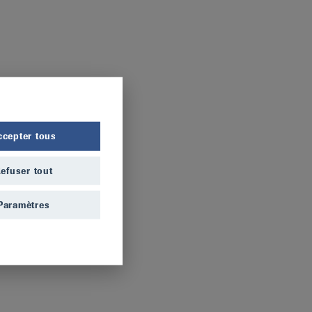
ccepter tous
efuser tout
Paramètres