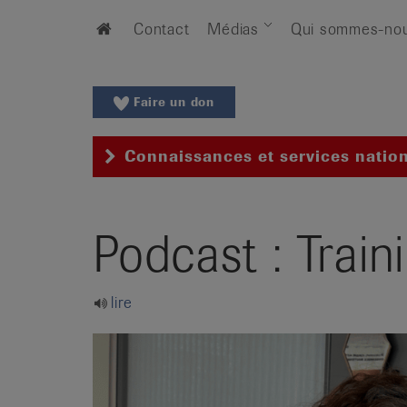
Aller
Aller
Home
Contact
Médias
Qui sommes-no
au
vers
menu
le
principal
contenu
Aller
Faire un don
à
la
Connaissances et services natio
recherche
Changer
de
Podcast : Trai
région
Changer
de
lire
langue:
de
/
fr
/