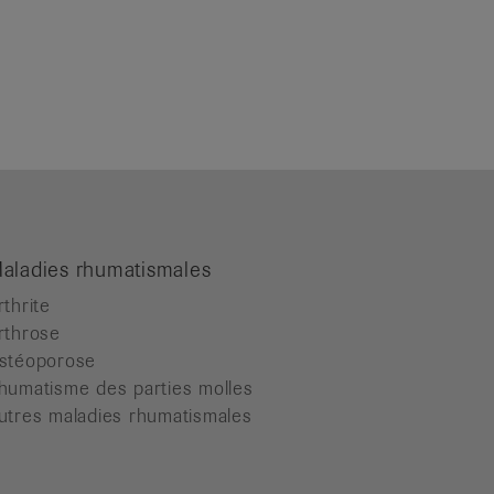
aladies rhumatismales
rthrite
rthrose
stéoporose
humatisme des parties molles
utres maladies rhumatismales