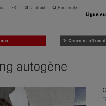
us
FR
Contraste
Recherche
naux
Cours et offres 
ning autogène
C