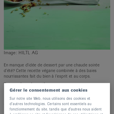
Image: HILTL AG
En manque d’idée de dessert par une chaude soirée
d’été? Cette recette végane combinée à des baies
nourrissantes fait du bien à l’esprit et au corps.
Temps de préparation
30 minutes
Gérer le consentement aux cookies
Pour 4 portions
Sur notre site Web, nous utilisons des cookies et
300 g de fraises
d’autres technologies. Certains sont essentiels au
1 cs de sucre de canne
fonctionnement du site, tandis que d’autres nous aident