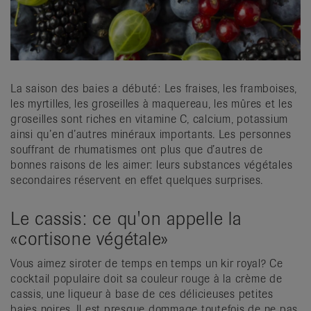
it
La saison des baies a débuté: Les fraises, les framboises,
les myrtilles, les groseilles à maquereau, les mûres et les
groseilles sont riches en vitamine C, calcium, potassium
ainsi qu’en d’autres minéraux importants. Les personnes
souffrant de rhumatismes ont plus que d’autres de
bonnes raisons de les aimer: leurs substances végétales
secondaires réservent en effet quelques surprises.
Le cassis: ce qu'on appelle la
«cortisone végétale»
Vous aimez siroter de temps en temps un kir royal? Ce
cocktail populaire doit sa couleur rouge à la crème de
cassis, une liqueur à base de ces délicieuses petites
baies noires. Il est presque dommage toutefois de ne pas