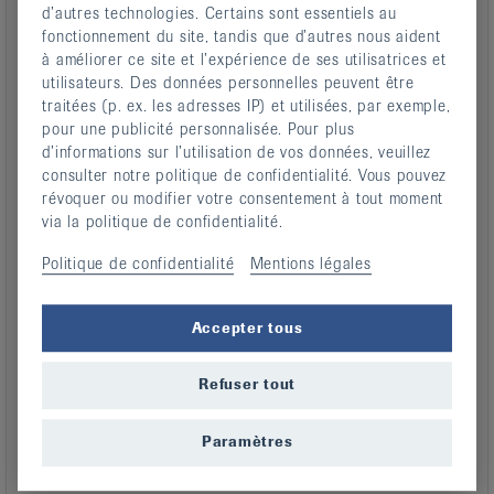
d’autres technologies. Certains sont essentiels au
À qui le présent questionnaire s’adresse-t-il?
fonctionnement du site, tandis que d’autres nous aident
à améliorer ce site et l’expérience de ses utilisatrices et
Aux personnes souffrant d’arthrite et remarquant
utilisateurs. Des données personnelles peuvent être
certains changements au niveau de leur peau ou
traitées (p. ex. les adresses IP) et utilisées, par exemple,
de leurs ongles. Ceux-ci peuvent être le signe
pour une publicité personnalisée. Pour plus
d’un psoriasis.
d’informations sur l’utilisation de vos données, veuillez
Aux personnes souffrant de psoriasis ainsi que de
consulter notre politique de confidentialité. Vous pouvez
révoquer ou modifier votre consentement à tout moment
douleurs au niveau des articulations et de la
via la politique de confidentialité.
colonne vertébrale. Ce type de maux peut être
imputable à des rhumatismes inflammatoires
Politique de confidentialité
Mentions légales
(arthrite).
Accepter tous
Un petit check-up
Le questionnaire se base sur la check-list «Psoriasis
Refuser tout
Arthritis erkennen» de la Ligue allemande contre le
rhumatisme. Répondez aux questions par oui ou par non.
Si vous n’êtes pas sûr ou si la question n’est pas
Paramètres
pertinente, cliquez sur non.