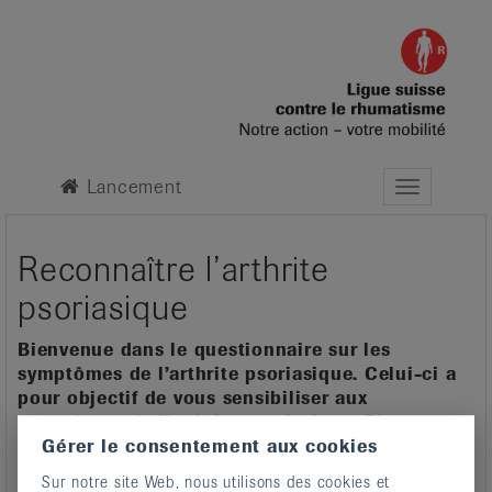
Lancement
Navigation
Anzeigen
Reconnaître l’arthrite
psoriasique
Bienvenue dans le questionnaire sur les
symptômes de l’arthrite psoriasique. Celui-ci a
pour objectif de vous sensibiliser aux
symptômes de l’arthrite psoriasique. Plus cette
maladie est dépistée à un stade précoce,
Gérer le consentement aux cookies
meilleure sont ses chances de traitement.
Sur notre site Web, nous utilisons des cookies et