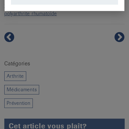
fumer
maladie de Bechterew
polyarthrite rhumatoïde
Catégories
Arthrite
Médicaments
Prévention
Cet article vous plaît?