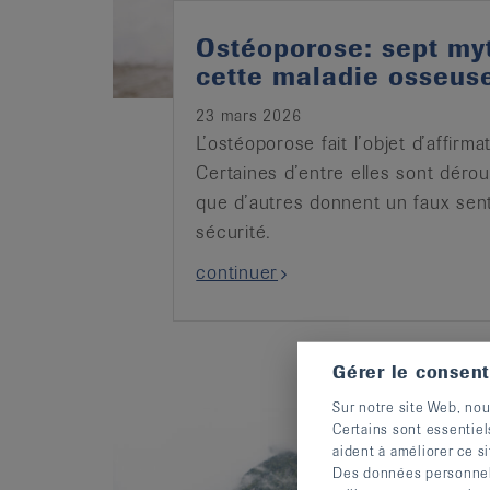
Ostéoporose: sept my
cette maladie osseus
23 mars 2026
L’ostéoporose fait l’objet d’affirm
Certaines d’entre elles sont dérou
que d’autres donnent un faux sen
sécurité.
continuer
Gérer le consen
Sur notre site Web, nou
Certains sont essentiel
aident à améliorer ce si
Des données personnelle