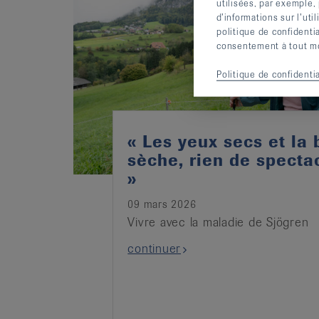
utilisées, par exemple,
d’informations sur l’uti
politique de confidenti
consentement à tout mom
Politique de confidentia
« Les yeux secs et la
sèche, rien de spectac
»
09 mars 2026
Vivre avec la maladie de Sjögren
continuer