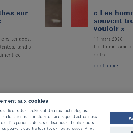
thes sur
« Les hom
e
souvent tr
vouloir »
ations tenaces.
11 mars 2026
Le rhumatisme ch
tantes, tandis
défis
timent de
continuer
tement aux cookies
s utilisons des cookies et d’autres technologies.
s au fonctionnement du site, tandis que d’autres nous
A
te et l’expérience de ses utilisatrices et utilisateurs.
s peuvent être traitées (p. ex. les adresses IP) et
R