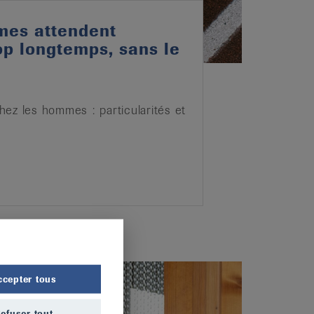
mes attendent
op longtemps, sans le
ez les hommes : particularités et
ccepter tous
efuser tout