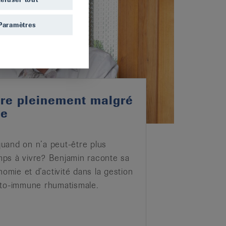
Paramètres
ivre pleinement malgré
de
5
uand on n’a peut-être plus
ps à vivre? Benjamin raconte sa
nomie et d’activité dans la gestion
uto-immune rhumatismale.