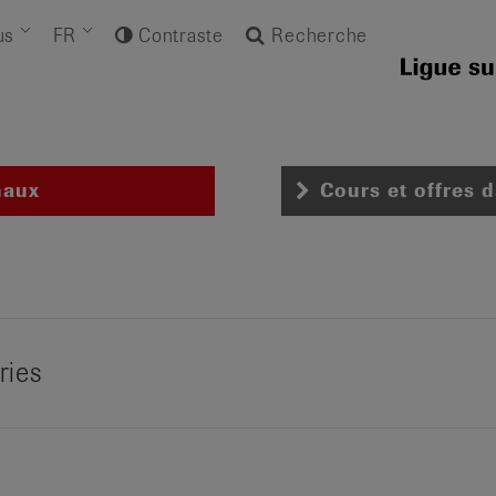
us
FR
Contraste
Recherche
naux
Cours et offres 
ries