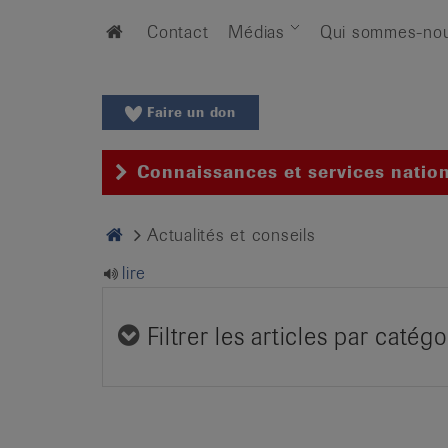
Aller
Aller
Home
Contact
Médias
Qui sommes-no
au
vers
menu
le
principal
contenu
Aller
Faire un don
à
la
Connaissances et services natio
recherche
Changer
Home
Actualités et conseils
de
région
lire
Changer
de
Filtrer les articles par catégo
langue:
de
/
fr
/