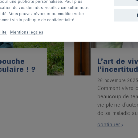
 pour une publicité personnalisée. Pour plus
lisation de vos données, veuillez consulter notre
alité. Vous pouvez révoquer ou modifier votre
ent via la politique de confidentialité.
lité
Mentions légales
 bouche
L’art de v
ulaire ! ?
l’incertitu
26 novembre 202
Comment vivre q
beaucoup de tem
vie pleine d’auto
de sa maladie a
continuer