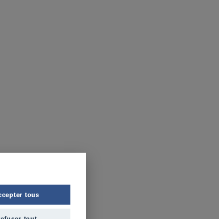
ccepter tous
efuser tout