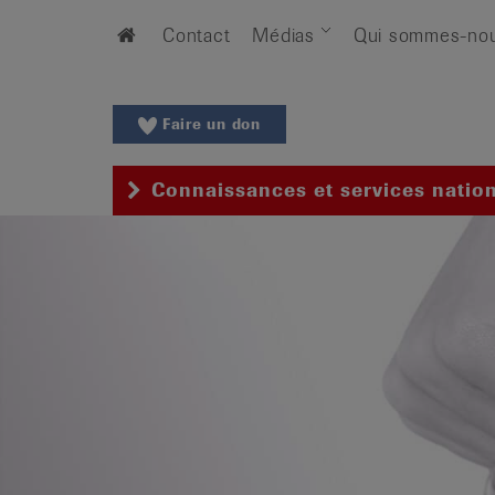
Aller
Aller
Home
Contact
Médias
Qui sommes-no
au
vers
menu
le
principal
contenu
Aller
Faire un don
à
la
Connaissances et services natio
recherche
Changer
de
région
Changer
de
langue:
de
/
fr
/