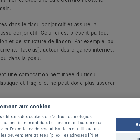
main.
es dans le tissu conjonctif et assure la
 tissu conjonctif. Celui-ci est présent partout
ion et de structure de liaison. Par exemple, au
gaments, fascias), autour des organes internes,
 ou dans la peau.
nt une composition perturbée du tissu
élastique et fragile et ne peut donc plus assurer
tement aux cookies
 transmise dans une certaine mesure par l’un
 de personnes atteintes d'un SED n’héritent pas
s utilisons des cookies et d’autres technologies.
s au fonctionnement du site, tandis que d’autres nous
 de SED, l’héritabilité est de 25% à 50%. En
A
te et l’expérience de ses utilisatrices et utilisateurs.
ncernés peut survenir sans qu’aucun des
s peuvent être traitées (p. ex. les adresses IP) et
R