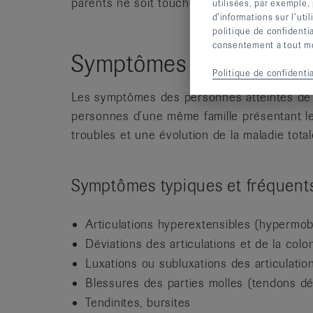
parents ne soit touché par un SED (mutatio
utilisées, par exemple,
d’informations sur l’uti
politique de confidenti
consentement à tout mom
Symptômes
Politique de confidentia
Les symptômes des personnes atteintes de 
personnes d’une même famille présentant 
troubles et une évolution de la maladie tota
Symptômes typiques et fréquent
Articulations hyperextensibles (hypermobi
Déviations des articulations et de la colo
Luxations ou subluxations des articulatio
Blessures des parties molles (tendons dé
Tendinites, bursites