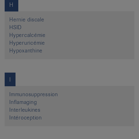
H
Hernie discale
HSID
Hypercalcémie
Hyperuricémie
Hypoxanthine
I
Immunosuppression
Inflamaging
Interleukines
Intéroception