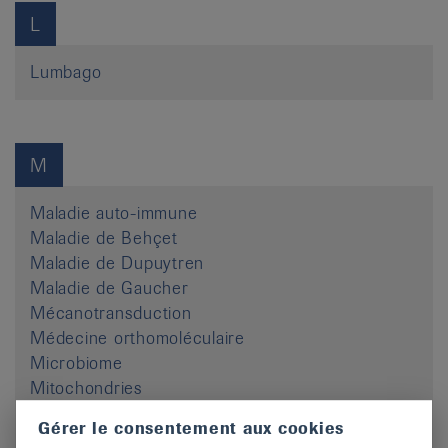
L
Lumbago
M
Maladie auto-immune
Maladie de Behçet
Maladie de Dupuytren
Maladie de Gaucher
Mécanotransduction
Médecine orthomoléculaire
Microbiome
Mitochondries
MTC
Gérer le consentement aux cookies
MTE