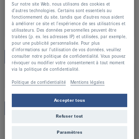
MTI
Sur notre site Web, nous utilisons des cookies et
d’autres technologies. Certains sont essentiels au
Myofibroblastes
fonctionnement du site, tandis que d’autres nous aident
Myokines
à améliorer ce site et l’expérience de ses utilisatrices et
Myosite
utilisateurs. Des données personnelles peuvent être
traitées (p. ex. les adresses IP) et utilisées, par exemple,
pour une publicité personnalisée. Pour plus
d’informations sur l’utilisation de vos données, veuillez
N
consulter notre politique de confidentialité. Vous pouvez
révoquer ou modifier votre consentement à tout moment
via la politique de confidentialité.
Nociception
Nodosités goutteuses
Politique de confidentialité
Mentions légales
Accepter tous
O
Refuser tout
Ostéopénie
Ostéophyte
Paramètres
Ostéoporose