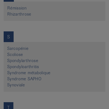
Rémission
Rhizarthrose
S
Sarcopénie
Scoliose
Spondylarthrose
Spondyloarthritis
Syndrome métabolique
Syndrome SAPHO
Synoviale
T