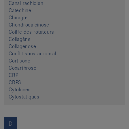
Canal rachidien
Catéchine
Chiragre
Chondrocalcinose
Coiffe des rotateurs
Collagène
Collagénose
Conflit sous-acromial
Cortisone
Coxarthrose
CRP
CRPS
Cytokines
Cytostatiques
D