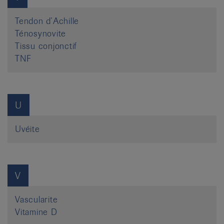
Tendon d’Achille
Ténosynovite
Tissu conjonctif
TNF
U
Uvéite
V
Vascularite
Vitamine D