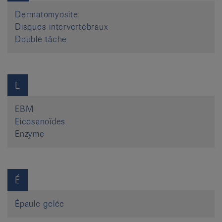
Dermatomyosite
Disques intervertébraux
Double tâche
E
EBM
Eicosanoïdes
Enzyme
É
Épaule gelée