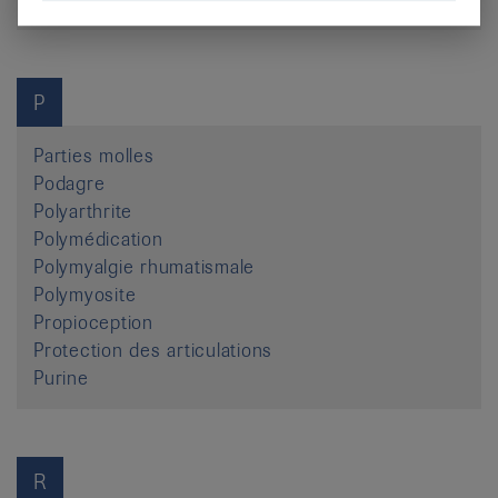
P
Parties molles
Podagre
Polyarthrite
Polymédication
Polymyalgie rhumatismale
Polymyosite
Propioception
Protection des articulations
Purine
R