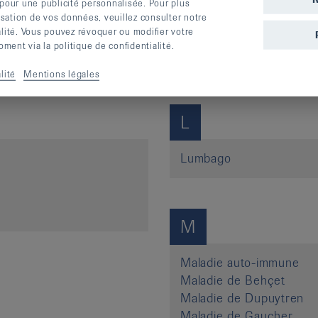
HSID
 pour une publicité personnalisée. Pour plus
Hypercalcémie
lisation de vos données, veuillez consulter notre
alité. Vous pouvez révoquer ou modifier votre
Hyperuricémie
ent via la politique de confidentialité.
Hypoxanthine
lité
Mentions légales
L
Lumbago
M
Maladie auto-immune
Maladie de Behçet
Maladie de Dupuytren
Maladie de Gaucher