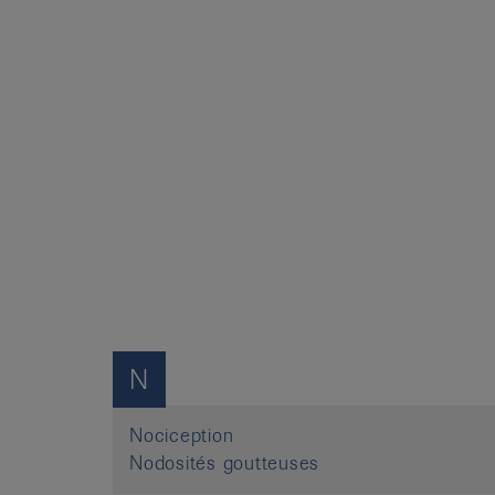
N
Nociception
Nodosités goutteuses