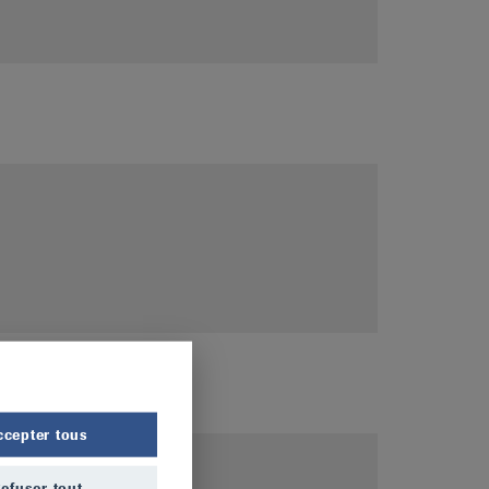
ccepter tous
efuser tout