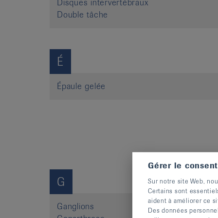
Disques intervertébraux
Double tâche
É
Épaule gelée
Gérer le consen
G
Sur notre site Web, nou
Certains sont essentiel
aident à améliorer ce si
Ganglions
Des données personnelle