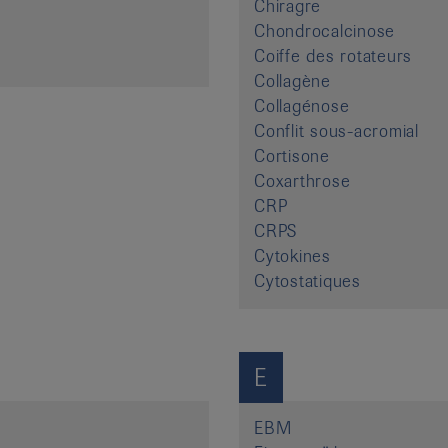
Chiragre
Chondrocalcinose
Coiffe des rotateurs
Collagène
Collagénose
Conflit sous-acromial
Cortisone
Coxarthrose
CRP
CRPS
Cytokines
Cytostatiques
E
EBM