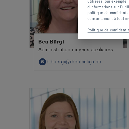
utilisées, par exemple,
d’informations sur l’uti
politique de confidenti
consentement à tout mom
Politique de confidentia
Bea Bürgi
Administration moyens auxiliaires
b.buergi@rheumaliga.ch
Email