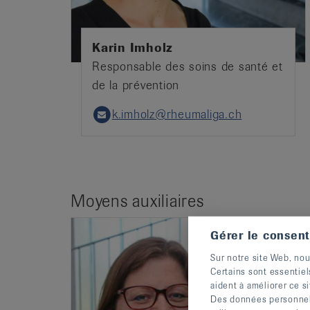
Karin Imholz
Responsable des soins de santé et
de la prévention
k.imholz@rheumaliga.ch
Email
Moyens auxiliaires
Gérer le consen
Sur notre site Web, nou
Certains sont essentiel
aident à améliorer ce si
Des données personnelle