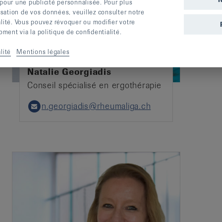
 pour une publicité personnalisée. Pour plus
lisation de vos données, veuillez consulter notre
alité. Vous pouvez révoquer ou modifier votre
ent via la politique de confidentialité.
lité
Mentions légales
Natalie Georgiadis
Conseil spécialisé en ergothérapie
n.georgiadis@rheumaliga.ch
Email