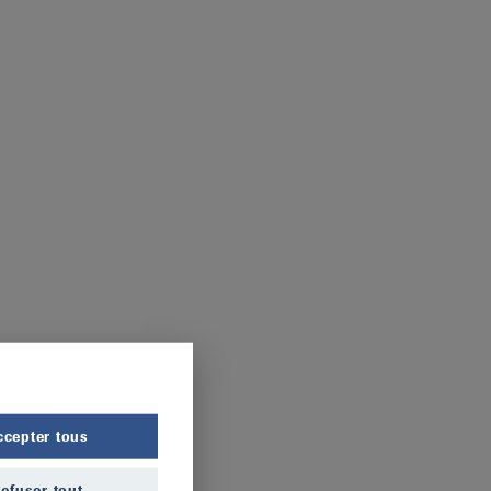
ccepter tous
efuser tout