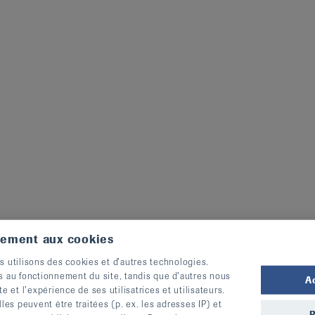
tement aux cookies
s utilisons des cookies et d’autres technologies.
s au fonctionnement du site, tandis que d’autres nous
A
te et l’expérience de ses utilisatrices et utilisateurs.
s peuvent être traitées (p. ex. les adresses IP) et
R