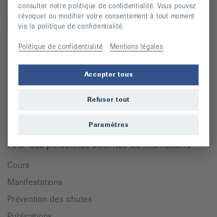
Ligue suisse contre le rhumatisme
consulter notre politique de confidentialité. Vous pouvez
Josefstrasse 92, 8005 Zürich
révoquer ou modifier votre consentement à tout moment
via la politique de confidentialité.
Téléphone: 044 487 40 00
Coordonnées bancaires
Politique de confidentialité
Mentions légales
Commande Téléphone: 044 487 40 10
info@rheumaliga.ch
Accepter tous
Formulaire de contact
Refuser tout
Univers des dons
Paramètres
Pour des personnes atteintes de rhumatisme
Cours
Manifestations
Prévention des chutes
Publications