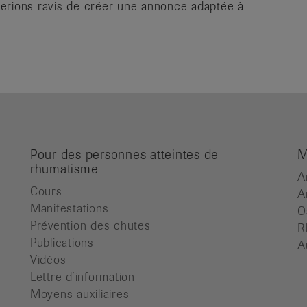
serions ravis de créer une annonce adaptée à
Pour des personnes atteintes de
M
rhumatisme
A
Cours
A
Manifestations
O
Prévention des chutes
R
Publications
A
Vidéos
Lettre d’information
Moyens auxiliaires