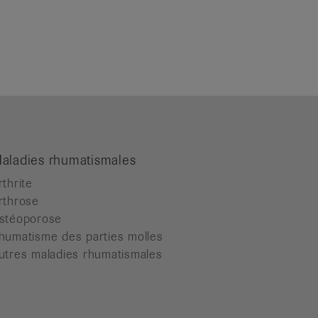
aladies rhumatismales
rthrite
rthrose
stéoporose
humatisme des parties molles
utres maladies rhumatismales