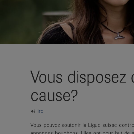
it
Vous disposez 
cause?
lire
Vous pouvez soutenir la Ligue suisse contr
annonces bouchons. Elles ont pour but de s