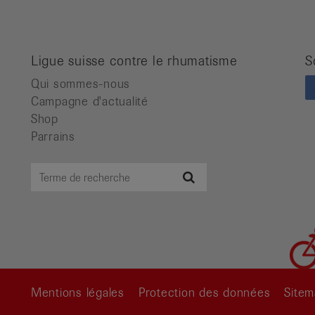
Ligue suisse contre le rhumatisme
S
Qui sommes-nous
Campagne d'actualité
Shop
Parrains
Terme
Recherche
de
recherche
Mentions légales
Protection des données
Site