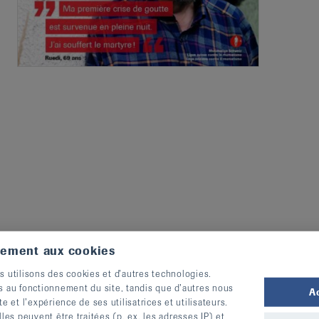
tement aux cookies
s utilisons des cookies et d’autres technologies.
s au fonctionnement du site, tandis que d’autres nous
A
te et l’expérience de ses utilisatrices et utilisateurs.
s peuvent être traitées (p. ex. les adresses IP) et