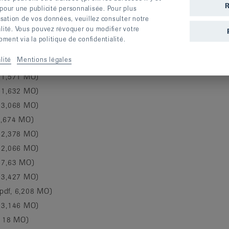
 1,251 MO)
R
 pour une publicité personnalisée. Pour plus
lisation de vos données, veuillez consulter notre
, 1,483 MO)
alité. Vous pouvez révoquer ou modifier votre
, 2,887 MO)
ent via la politique de confidentialité.
 1,203 MO)
lité
Mentions légales
 1,354 MO)
, 1,571 MO)
, 1,632 MO)
, 3,068 MO)
 1,674 MO)
, 2,378 MO)
, 2,066 MO)
, 7,63 MO)
, 3,427 MO)
(pdf, 6,208 MO)
, 3,146 MO)
,118 MO)