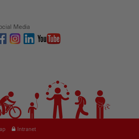
ocial Media
map
Intranet