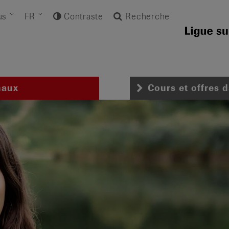
us
FR
Contraste
Recherche
naux
Cours et offres 