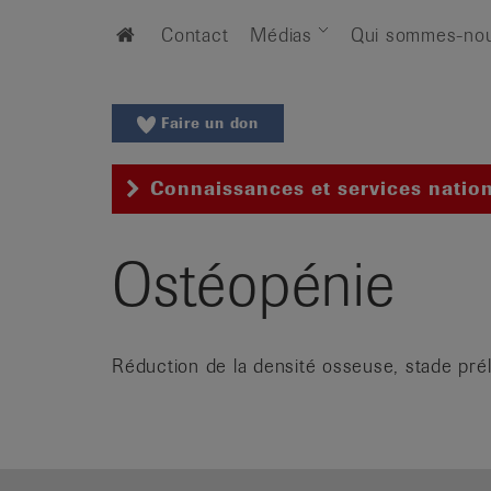
Aller
Aller
Home
Contact
Médias
Qui sommes-no
au
vers
menu
le
principal
contenu
Aller
Faire un don
à
la
Connaissances et services natio
recherche
Changer
de
Ostéopénie
région
Changer
de
Réduction de la densité osseuse, stade prél
langue:
de
/
fr
/