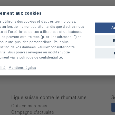
tement aux cookies
Pour des personnes atteintes de
M
s utilisons des cookies et d’autres technologies.
rhumatisme
A
s au fonctionnement du site, tandis que d’autres nous
A
Cours
te et l’expérience de ses utilisatrices et utilisateurs.
A
s peuvent être traitées (p. ex. les adresses IP) et
Manifestations
O
R
 pour une publicité personnalisée. Pour plus
Prévention des chutes
R
lisation de vos données, veuillez consulter notre
Publications
A
alité. Vous pouvez révoquer ou modifier votre
Vidéos
ent via la politique de confidentialité.
Lettre d’information
lité
Mentions légales
Moyens auxiliaires
Ligue suisse contre le rhumatisme
S
Qui sommes-nous
Campagne d'actualité