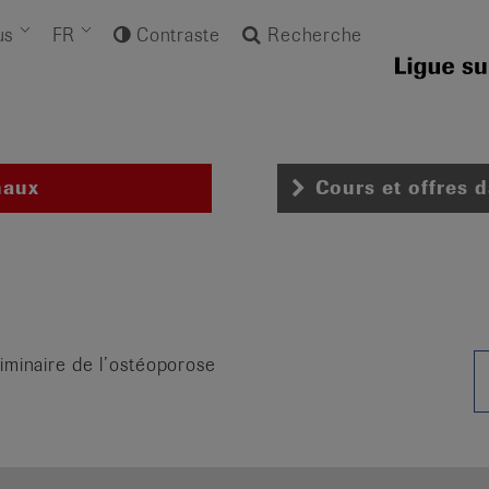
us
FR
Contraste
Recherche
naux
Cours et offres 
iminaire de l’ostéoporose