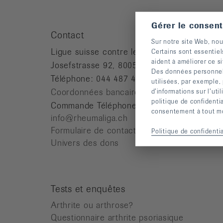
it
Gérer le consen
Contact
Sur notre site Web, nou
Ligue suisse contre le rhumatisme
Certains sont essentiel
aident à améliorer ce si
Josefstrasse 92, 8005 Zürich
Des données personnelle
Téléphone: 044 487 40 00
utilisées, par exemple,
Coordonnées bancaires
d’informations sur l’uti
politique de confidenti
Commande Téléphone: 044 487 40 10
consentement à tout mom
info@rheumaliga.ch
Formulaire de contact
Politique de confidentia
Univers des dons
Tests et enquêtes
Arthrite ou arthrose?
Questionnaire arthrite psoriasique