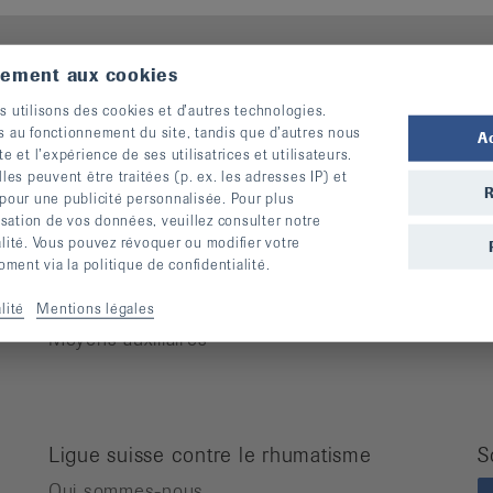
tement aux cookies
s utilisons des cookies et d’autres technologies.
Pour des personnes atteintes de
M
s au fonctionnement du site, tandis que d’autres nous
rhumatisme
A
A
te et l’expérience de ses utilisatrices et utilisateurs.
Cours
A
s peuvent être traitées (p. ex. les adresses IP) et
R
 pour une publicité personnalisée. Pour plus
Manifestations
O
lisation de vos données, veuillez consulter notre
Prévention des chutes
R
alité. Vous pouvez révoquer ou modifier votre
Publications
A
ent via la politique de confidentialité.
Vidéos
lité
Mentions légales
Lettre d’information
Moyens auxiliaires
Ligue suisse contre le rhumatisme
S
Qui sommes-nous