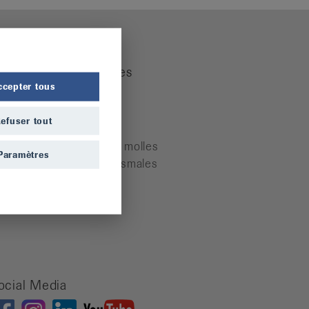
aladies rhumatismales
ccepter tous
rthrite
rthrose
efuser tout
stéoporose
humatisme des parties molles
Paramètres
utres maladies rhumatismales
ocial Media