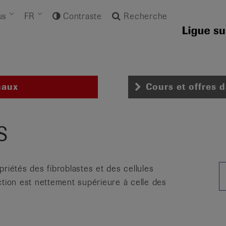
us
FR
Contraste
Recherche
naux
Cours et offres 
s
riétés des fibroblastes et des cellules
ction est nettement supérieure à celle des