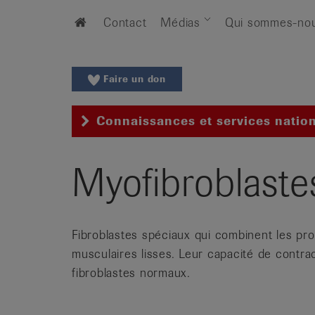
Aller
Aller
Home
Contact
Médias
Qui sommes-no
au
vers
menu
le
principal
contenu
Aller
Faire un don
à
la
Connaissances et services natio
recherche
Changer
de
Myofibroblaste
région
Changer
de
Fibroblastes spéciaux qui combinent les prop
langue:
de
musculaires lisses. Leur capacité de contra
/
fibroblastes normaux.
fr
/