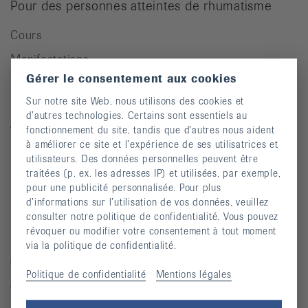
Pour des personnes atteintes de rhumatisme
Cours
Manifestations
Gérer le consentement aux cookies
Prévention des chutes
Sur notre site Web, nous utilisons des cookies et
Publications
d’autres technologies. Certains sont essentiels au
Vidéos
fonctionnement du site, tandis que d’autres nous aident
à améliorer ce site et l’expérience de ses utilisatrices et
Lettre d’information
utilisateurs. Des données personnelles peuvent être
traitées (p. ex. les adresses IP) et utilisées, par exemple,
Moyens auxiliaires
pour une publicité personnalisée. Pour plus
d’informations sur l’utilisation de vos données, veuillez
consulter notre politique de confidentialité. Vous pouvez
Maladies rhumatismales
révoquer ou modifier votre consentement à tout moment
via la politique de confidentialité.
Arthrite
Politique de confidentialité
Mentions légales
Arthrose
Ostéoporose