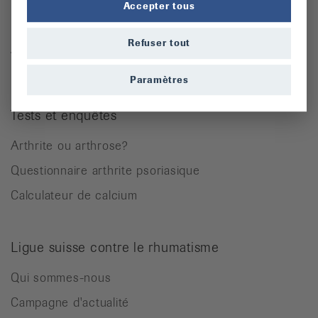
Accepter tous
Rhumatisme des parties molles
Refuser tout
Autres maladies rhumatismales
Paramètres
Tests et enquêtes
Arthrite ou arthrose?
Questionnaire arthrite psoriasique
Calculateur de calcium
Ligue suisse contre le rhumatisme
Qui sommes-nous
Campagne d'actualité