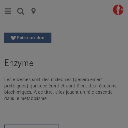
Aller
Aller
Menu
Recherche
Ligues
au
vers
menu
le
cantonales
principal
contenu
contre
Aller
Faire un don
à
le
la
rhumatisme
recherche
Enzyme
Changer
|
de
Organisations
région
Les enzymes sont des molécules (généralement
Changer
nationales
protéiques) qui accélèrent et contrôlent des réactions
de
biochimiques. À ce titre, elles jouent un rôle essentiel
de
langue:
dans le métabolisme.
de
patients
/
fr
/