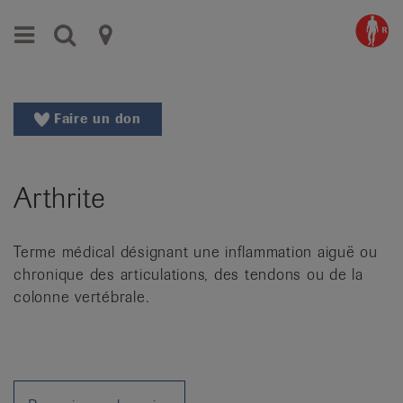
Aller
Aller
Menu
Recherche
Ligues
au
vers
menu
le
cantonales
principal
contenu
contre
Aller
Faire un don
à
le
la
rhumatisme
recherche
Arthrite
Changer
|
de
Organisations
région
Terme médical désignant une inflammation aiguë ou
Changer
nationales
chronique des articulations, des tendons ou de la
de
de
colonne vertébrale.
langue:
de
patients
/
fr
/