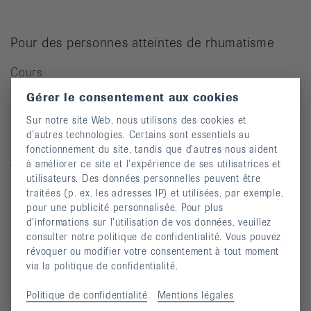
Pour des personnes atteintes de rhumatisme
Cours
Manifestations
Gérer le consentement aux cookies
Prévention des chutes
Sur notre site Web, nous utilisons des cookies et
d’autres technologies. Certains sont essentiels au
Publications
fonctionnement du site, tandis que d’autres nous aident
à améliorer ce site et l’expérience de ses utilisatrices et
Vidéos
utilisateurs. Des données personnelles peuvent être
Lettre d’information
traitées (p. ex. les adresses IP) et utilisées, par exemple,
pour une publicité personnalisée. Pour plus
Moyens auxiliaires
d’informations sur l’utilisation de vos données, veuillez
consulter notre politique de confidentialité. Vous pouvez
révoquer ou modifier votre consentement à tout moment
via la politique de confidentialité.
Maladies rhumatismales
Politique de confidentialité
Mentions légales
Arthrite