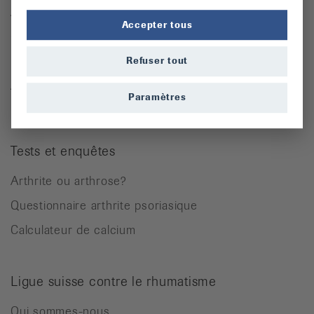
Arthrose
Accepter tous
Ostéoporose
Rhumatisme des parties molles
Refuser tout
Autres maladies rhumatismales
Paramètres
Tests et enquêtes
Arthrite ou arthrose?
Questionnaire arthrite psoriasique
Calculateur de calcium
Ligue suisse contre le rhumatisme
Qui sommes-nous