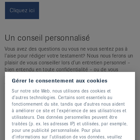
Cliquez ici
Un conseil personnalisé
Vous avez des questions ou vous ne vous sentez pas à
l’aise pour rédiger votre testament? Nous nous ferons un
plaisir de vous conseiller lors d’un entretien personnel –
bien entendu en toute confidentialité – ou de vous
envoyer de plus amples informations sur la Ligue suisse
Gérer le consentement aux cookies
contre le rhumatisme et ses prestations.
Sur notre site Web, nous utilisons des cookies et
Convenir d’un rendez-vous:
d’autres technologies. Certains sont essentiels au
fonctionnement du site, tandis que d’autres nous aident
à améliorer ce site et l’expérience de ses utilisatrices et
utilisateurs. Des données personnelles peuvent être
traitées (p. ex. les adresses IP) et utilisées, par exemple,
pour une publicité personnalisée. Pour plus
d’informations sur l’utilisation de vos données, veuillez