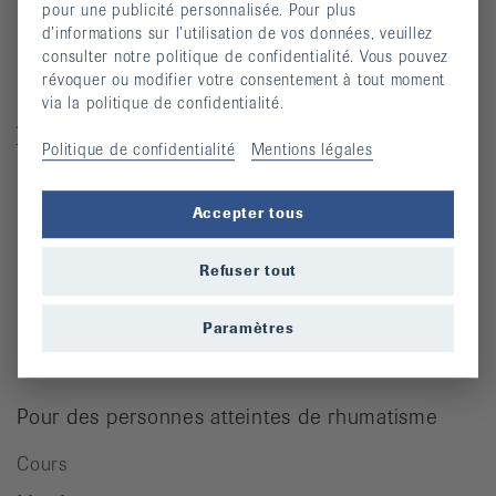
pour une publicité personnalisée. Pour plus
d’informations sur l’utilisation de vos données, veuillez
Contact
consulter notre politique de confidentialité. Vous pouvez
révoquer ou modifier votre consentement à tout moment
Ligue suisse contre le rhumatisme
via la politique de confidentialité.
Josefstrasse 92, 8005 Zürich
Téléphone: 044 487 40 00
Politique de confidentialité
Mentions légales
Coordonnées bancaires
Commande Téléphone: 044 487 40 10
Accepter tous
info@rheumaliga.ch
Refuser tout
Formulaire de contact
Paramètres
Univers des dons
Pour des personnes atteintes de rhumatisme
Cours